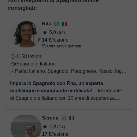
Altri insegnanti di Spagnolo online
realizzare il pagamento tramite carta di credito o debito.
conoscerla:
Vedere l'aula virtuale
consigliati:
- Carta di credito/debito.
- Paypal.
Una volta che hai realizzato il pagamento, riceverai un email di
Rita
conferma della prenotazione.
5,0
(64)
14 €
/lezione
Offre prova gratuita
1158 lezioni
Spagnolo, Italiano
Parla: Italiano, Spagnolo, Portoghese, Russo, Inglese, Francese
Impara lo Spagnolo con Rita, un'esperta
multilingue e insegnante certificata!
⏤ Insegnante
di Spagnolo e Italiano con 10 anni di esperienza.
Preparazione CILS, PLIDA, DELE e Aiuto Compiti
Ciao! Sono Rita, la vostra insegnante di ...
Serena
4,9
(14)
17 €
/lezione