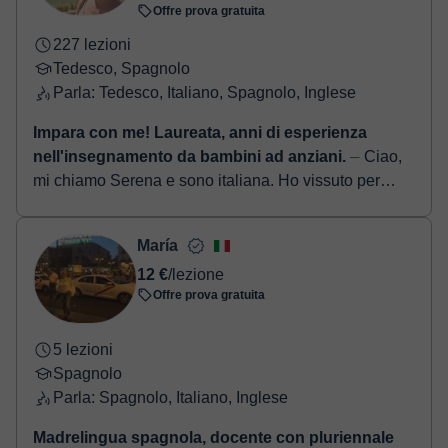
Offre prova gratuita
227 lezioni
Tedesco, Spagnolo
Parla: Tedesco, Italiano, Spagnolo, Inglese
Impara con me! Laureata, anni di esperienza
nell'insegnamento da bambini ad anziani.
⏤ Ciao,
mi chiamo Serena e sono italiana. Ho vissuto per
molti anni in Germania, dove ho lavorato e studiato.
Mi sono specializzata in tedesco come ling...
María
12 €
/lezione
Offre prova gratuita
5 lezioni
Spagnolo
Parla: Spagnolo, Italiano, Inglese
Madrelingua spagnola, docente con pluriennale