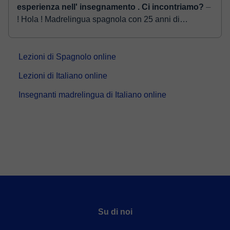
esperienza nell' insegnamento . Ci incontriamo?
⏤
! Hola ! Madrelingua spagnola con 25 anni di
esperienza . Docente all'Università per 20 anni.
Metodologia Tutti i livelli (livello 0 iniziazione, A1,...
Lezioni di Spagnolo online
Lezioni di Italiano online
Insegnanti madrelingua di Italiano online
Su di noi