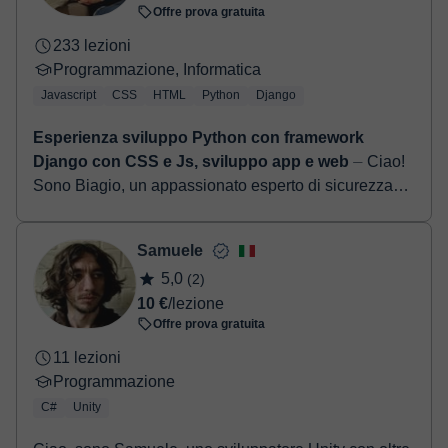
Offre prova gratuita
233 lezioni
Programmazione, Informatica
Javascript
CSS
HTML
Python
Django
Esperienza sviluppo Python con framework
Django con CSS e Js, sviluppo app e web
⏤ Ciao!
Sono Biagio, un appassionato esperto di sicurezza
informatica con oltre 5 anni di esperienza nel settore.
Oltre alla mia esperienza pratica in s...
Samuele
5,0
(2)
10 €
/lezione
Offre prova gratuita
11 lezioni
Programmazione
C#
Unity