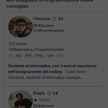
Altri insegnanti di Programmazione online
realizzare il pagamento tramite carta di credito o debito.
conoscerla:
Vedere l'aula virtuale
consigliati:
- Carta di credito/debito.
- Paypal.
Una volta che hai realizzato il pagamento, riceverai un email di
Vincenzo
conferma della prenotazione.
10 €
/lezione
Offre prova gratuita
6 lezioni
Matematica, Programmazione
C
SQL
PHP
HTML
Swift
C++
Studente di informatica, con 3 anni di esperienza
nell'insegnamento del coding
⏤ Ciao! Sono
Vincenzo, studente di Informatica. Insegno
privatamente da 2 anni con ottimi risultati e ora ho
deciso di portare la mia esperienza 100% on...
Biagio
5,0
(6)
10 €
/lezione