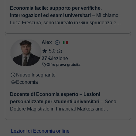
Economia facile: supporto per verifiche,
interrogazioni ed esami universitari
⏤ Mi chiamo
Luca Frescura, sono laureato in Giurisprudenza e
offro ripetizioni di diritto ed economia per studenti
delle scuole superiori e universitari...
Alex
5,0
(2)
27 €
/lezione
Offre prova gratuita
Nuovo Insegnante
Economia
Docente di Economia esperto – Lezioni
personalizzate per studenti universitari
⏤ Sono
Dottore Magistrale in Financial Markets and
Institutions – Finance Profile presso la Facoltà di
Scienze bancarie, finanziarie e assicurative dell...
Lezioni di Economia online