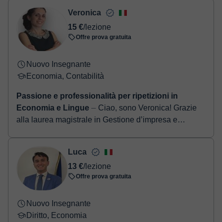
Una volta che hai realizzato il pagamento, riceverai un email di
Veronica
conferma della prenotazione.
15 €
/lezione
Offre prova gratuita
Nuovo Insegnante
Economia, Contabilità
Passione e professionalità per ripetizioni in
Economia e Lingue
⏤ Ciao, sono Veronica! Grazie
alla laurea magistrale in Gestione d’impresa e
Tecnologie digitali e alla mia esperienza lavorativa
come project manager ...
Luca
13 €
/lezione
Offre prova gratuita
Nuovo Insegnante
Diritto, Economia