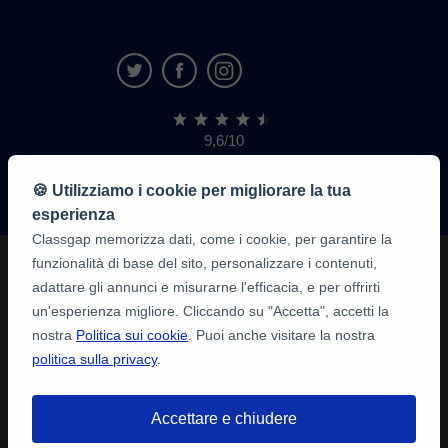
9,6/10
1.339.284
recensioni
di
🍪 Utilizziamo i cookie per migliorare la tua
alunni
esperienza
Classgap memorizza dati, come i cookie, per garantire la
funzionalità di base del sito, personalizzare i contenuti,
adattare gli annunci e misurarne l'efficacia, e per offrirti
un'esperienza migliore. Cliccando su "Accetta", accetti la
nostra
Politica sui cookie
. Puoi anche visitare la nostra
politica sulla privacy
.
Accettare e chiudere