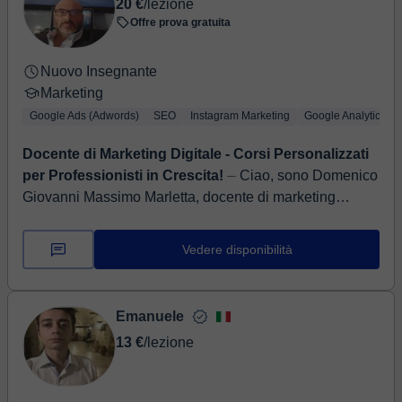
20 €
/lezione
Offre prova gratuita
Nuovo Insegnante
Marketing
Google Ads (Adwords)
SEO
Instagram Marketing
Google Analytics
Docente di Marketing Digitale - Corsi Personalizzati
per Professionisti in Crescita!
⏤ Ciao, sono Domenico
Giovanni Massimo Marletta, docente di marketing
digitale con oltre 10+ anni di esperienza. Le mie lezioni
sulle strategie di SEO e...
Vedere disponibilità
Emanuele
13 €
/lezione