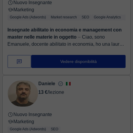
Nuovo Insegnante
Marketing
Google Ads (Adwords)
Market research
SEO
Google Analytics
Soci
Insegnate abilitato in economia e management con
master nelle materie in oggetto
⏤ Ciao, sono
Emanuele, docente abilitato in economia, ho una laurea
in international management conseguita con 110/110 e
un master in innovation retail ...
Vedere disponibilità
Daniele
13 €
/lezione
Nuovo Insegnante
Marketing
Google Ads (Adwords)
SEO