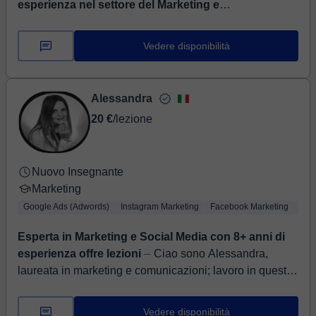
esperienza nel settore del Marketing e
dell'advertising (pubblicità). Scrivimi e parliamone!
⏤
Ciao a tutti! Mi chiamo Will, sono un professionista della
Vedere disponibilità
comunicazione è pubblicità. Ho un livello madrelingua
in spagnolo e inglese (B2). Attualmen...
Alessandra
20 €
/lezione
Nuovo Insegnante
Marketing
Google Ads (Adwords)
Instagram Marketing
Facebook Marketing
Goog
Esperta in Marketing e Social Media con 8+ anni di
esperienza offre lezioni
⏤ Ciao sono Alessandra,
laureata in marketing e comunicazioni; lavoro in questo
campo da oltre 7 anni. Le lezioni di marketing
comunicazione e social me...
Vedere disponibilità