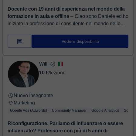
Docente con 19 anni di esperienza nel mondo della
formazione in aula e offline
⏤ Ciao sono Daniele ed ho
iniziato la professione di consulente nel mondo dello
sviluppo web e web marketing come auto-didatta,
rendendomi conto che le ...
Vedere disponibilità
Will
10 €
/lezione
Nuovo Insegnante
Marketing
Google Ads (Adwords)
Community Manager
Google Analytics
Social
Riconfigurazione. Parliamo di influenzare o essere
influenzato? Professore con più di 5 anni di