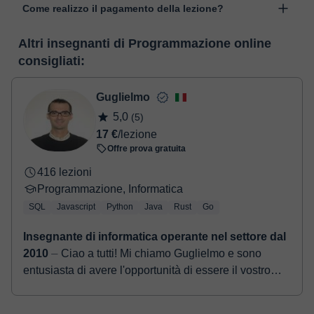
Come realizzo il pagamento della lezione?
per un apprendimento dinamico con diverse funzionalità, come la
videoconferenza, la lavagna virtuale o editing di testi in tempo
Nel momento nel quale selezioni una lezione o un pack, potrai
reale. Nel seguente link puoi vedere una demo dell'aula e
Altri insegnanti di Programmazione online
realizzare il pagamento tramite carta di credito o debito.
conoscerla:
Vedere l'aula virtuale
consigliati:
- Carta di credito/debito.
- Paypal.
Una volta che hai realizzato il pagamento, riceverai un email di
Guglielmo
conferma della prenotazione.
5,0
(5)
17 €
/lezione
Offre prova gratuita
416 lezioni
Programmazione, Informatica
SQL
Javascript
Python
Java
Rust
Go
Insegnante di informatica operante nel settore dal
2010
⏤ Ciao a tutti! Mi chiamo Guglielmo e sono
entusiasta di avere l'opportunità di essere il vostro
insegnante di informatica. Mi sono laureato nel 2014
in...