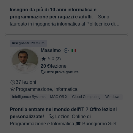
Insegno da più di 10 anni informatica e
programmazione per ragazzi e adulti.
⏤ Sono
laureato in ingegneria informatica al Politecnico di
Milano, collaboro con importanti aziende per lo
sviluppo e manutenzione web. Ho una grande p...
Insegnante Premium
Massimo
5,0
(3)
20 €
/lezione
Offre prova gratuita
37 lezioni
Programmazione, Informatica
Intelligence Systems
MAC OS X
Cloud Computing
Windows
Linu
Pronti a entrare nel mondo dell'IT ? Offro lezioni
personalizzate!
⏤ 🚀 Lezioni Online di
Programmazione e Informatica 🎓 Buongiorno Siete
pronti a entrare nel mondo della programmazione con