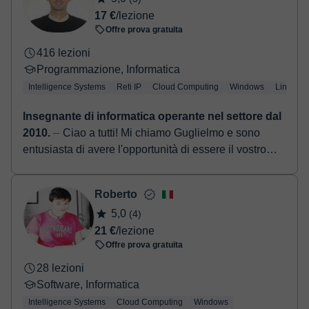
17 €
/lezione
Offre prova gratuita
416 lezioni
Programmazione, Informatica
Intelligence Systems
Reti IP
Cloud Computing
Windows
Linux
Insegnante di informatica operante nel settore dal
2010.
⏤ Ciao a tutti! Mi chiamo Guglielmo e sono
entusiasta di avere l'opportunità di essere il vostro
insegnante di informatica. Mi sono laureato nel 2014
in...
Roberto
5,0
(4)
21 €
/lezione
Offre prova gratuita
28 lezioni
Software, Informatica
Intelligence Systems
Cloud Computing
Windows