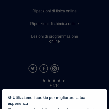
Ripetizioni di fisica online
Ripetizioni di chimica online
Lezioni di programmazione
online
9,6/10
1.339.284
recensioni
di
🍪 Utilizziamo i cookie per migliorare la tua
alunni
esperienza