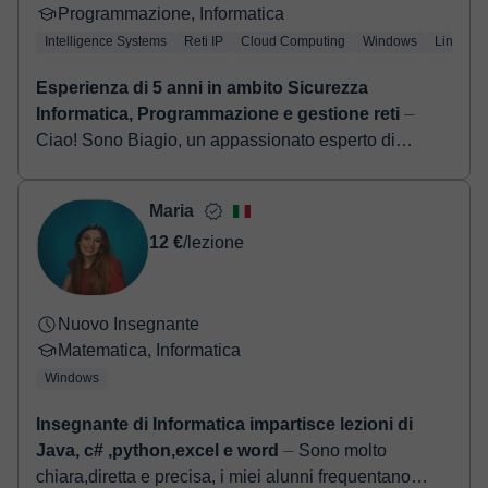
Programmazione, Informatica
Intelligence Systems
Reti IP
Cloud Computing
Windows
Linux
Esperienza di 5 anni in ambito Sicurezza
Informatica, Programmazione e gestione reti
⏤
Ciao! Sono Biagio, un appassionato esperto di
sicurezza informatica con oltre 5 anni di esperienza
nel settore. Oltre alla mia esperienza pratica in s...
Maria
12 €
/lezione
Nuovo Insegnante
Matematica, Informatica
Windows
Insegnante di Informatica impartisce lezioni di
Java, c# ,python,excel e word
⏤ Sono molto
chiara,diretta e precisa, i miei alunni frequentano