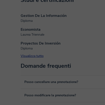
Studi e certificazioni
Gestion De La Información
Diploma
Economista
Laurea Triennale
Proyectos De Inversión
Diploma
Visualizza tutto
Domande frequenti
Posso cancellare una prenotazione?
Sì, puoi cancellare una prenotazione fino ad un massimo di 
Posso modificare la prenotazione?
cancellazione. Studieremo ogni caso in maniera personale p