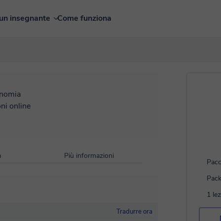
un insegnante
Come funziona
nomia
oni online
à
Più informazioni
Pacc
Pack
1 le
Tradurre ora