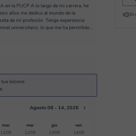
 en la PUCP A lo largo de mi carrera, he
esis años me dedico al mundo de la
Di 
ofesión. Tengo experiencia
nivel universitario, lo que me ha permitido
studiante. Me gusta organizar las clases de
a alumno pueda alcanzar sus objetivos de
 a conseguir tus metas académicas y profesionales!
a tua lezione.
e.
Agosto 08 - 14, 2026
mar
mer
gio
ven
11/08
12/08
13/08
14/08