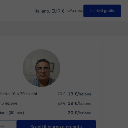
Accedi
Italiano, EUR €
Iscriviti gratis
19 €/
hetto 10 o 20 lezioni
20 €
lezione
19 €/
 5 lezione
20 €
lezione
20 €/
zione (60 min.)
lezione
Scegli il giorno e prenota