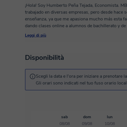
¡Hola! Soy Humberto Peña Tejada, Economista. MBA
trabajado en diversas empresas, pero desde hace s
enseñanza, ya que me apasiona mucho más esta faceta de mi pr
dando clases online a alumnos de bachillerato y de 
adaptar mi metodología a las necesidades de cada e
Leggi di più
manera personalizada, para asegurarme de que cad
forma eficaz. ¡Estaré encantada de ayudarte
Disponibilità
Scegli la data e l'ora per iniziare a prenotare l
Gli orari sono indicati nel tuo fuso orario local
sab
dom
lun
08/08
09/08
10/08