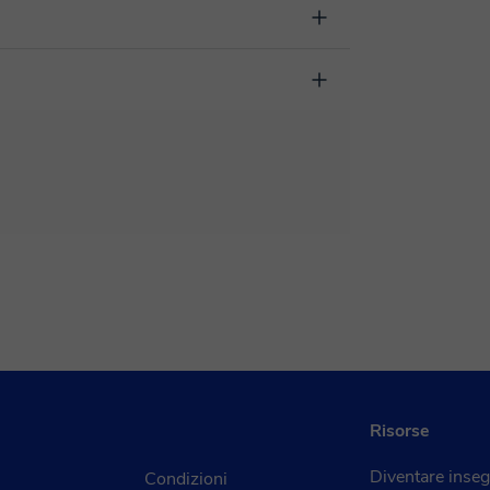
 giorno della lezione. Puoi farlo direttamente dalla
zione “Cambiare la data”.
iluppata per un apprendimento dinamico con diverse
 editing di testi in tempo reale. Nel seguente link
 virtuale
rai realizzare il pagamento tramite carta di credito
il di conferma della prenotazione.
Risorse
Diventare inse
Condizioni