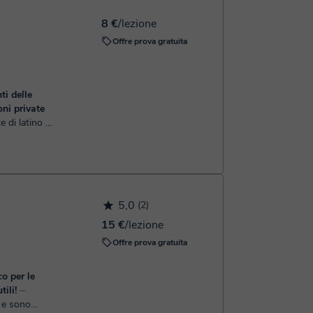
8 €
/lezione
Offre prova gratuita
ti delle
oni private
Lettere
 Studi di
5,0
(2)
15 €
/lezione
Offre prova gratuita
o per le
ili!
⏤
 e sono