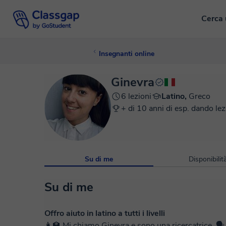
Cerca 
Insegnanti online
Ginevra
6 lezioni
Latino,
Greco
+ di 10 anni di esp. dando lez
Su di me
Disponibilit
Su di me
Offro aiuto in latino a tutti i livelli
👩‍🏫 Mi chiamo Ginevra e sono una ricercatrice. 🗣️ Off