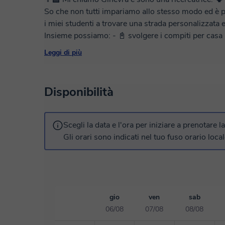
So che non tutti impariamo allo stesso modo ed è 
i miei studenti a trovare una strada personalizzata ed e
Insieme possiamo: - 📓 svolgere i compiti per casa -
con del materiale aggiuntivo - 💪 ricominciare tutto da capo. 🗓️ I miei orari sono fl
Leggi di più
trovi quelli adatti a te in piattaforma, contattami e fammi s
pure per qualsiasi dubbio o incertezza! *Sono formata per seguire alunni con bisogni educativi
speciali. Sarò felice di adattare il mio approccio pe
Disponibilità
Scegli la data e l'ora per iniziare a prenotare l
Gli orari sono indicati nel tuo fuso orario local
gio
ven
sab
06/08
07/08
08/08