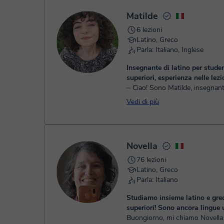
Matilde
6 lezioni
Latino, Greco
Parla: Italiano, Inglese
Insegnante di latino per studen
superiori, esperienza nelle lezi
⏤ Ciao! Sono Matilde, insegnante di latino e
greco antico. Sono laureata in 
Vedi di più
antiche presso l'Università degli
Pavia, con votazione di 1...
Novella
76 lezioni
Latino, Greco
Parla: Italiano
Studiamo insieme latino e grec
superiori! Sono ancora lingue ut
Buongiorno, mi chiamo Novella