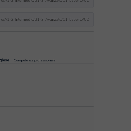
re/A1-2, Intermedio/B1-2, Avanzato/C1, Esperto/C2
re/A1-2, Intermedio/B1-2, Avanzato/C1, Esperto/C2
glese
Competenza professionale