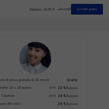
Accedi
Italiano, EUR €
Iscriviti gratis
Gratis
one di prova gratuita di 20 minuti
22 €/
hetto 10 o 20 lezioni
25 €
lezione
24 €/
 5 lezione
25 €
lezione
25 €/
zione (60 min.)
lezione