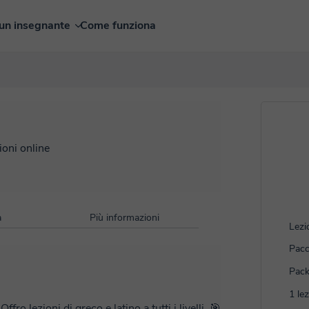
un insegnante
Come funziona
ioni online
à
Più informazioni
Lezi
Pacc
Pack
1 le
ro lezioni di greco e latino a tutti i livelli. 🎯