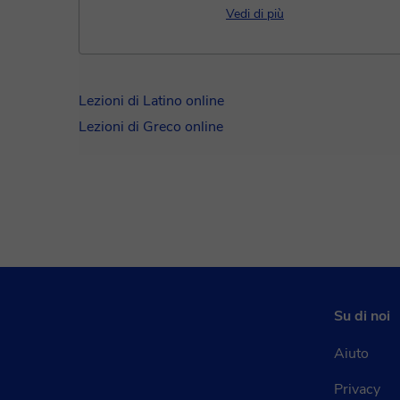
laureata in Storia Medievale all'
Vedi di più
Pisa dopo aver conseguito matu
classica. Ho esperienza sia com.
Lezioni di Latino online
Lezioni di Greco online
Su di noi
Aiuto
Privacy