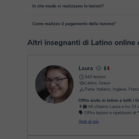
Sì, se nel caso hai un imprevisto, potrai cambiare l'ora o il
In che modo si realizzano le lezioni?
tua area personale, in "Lezioni programmate", tramite l'op
Le lezioni si realizzano nell'aula virtuale di Classgap, sv
Come realizzo il pagamento della lezione?
funzionalità, come la videoconferenza, la lavagna virtuale o
puoi vedere una demo dell'aula e conoscerla:
Vedere l'aula
Nel momento nel quale selezioni una lezione o un pack, pot
Altri insegnanti di Latino online 
o debito.
- Carta di credito/debito.
- Paypal.
Una volta che hai realizzato il pagamento, riceverai un ema
Laura
343 lezioni
Latino, Greco
Parla: Italiano, Inglese, Fran
Offro aiuto in latino a tutti i liv
👩‍🏫 Mi chiamo Laura e ho 33 a
🗣️ Offro lezioni e ripetizioni di
*latino* a tutti i livelli. 🎯 So che non tutti
Vedi di più
impariamo allo stess...