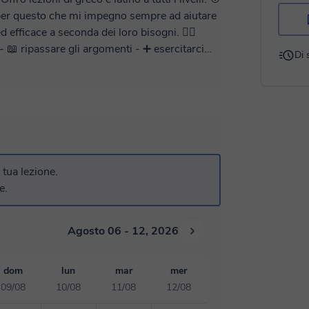
per questo che mi impegno sempre ad aiutare
fficace a seconda dei loro bisogni. 🏋️‍♀️
 📖 ripassare gli argomenti - ➕ esercitarci
Di 
essibili. Se non
apere le tue disponibilità. 💌 Scrivimi
r garantire il successo di ogni studente*
a tua lezione.
e.
Agosto 06 - 12, 2026
dom
lun
mar
mer
09/08
10/08
11/08
12/08