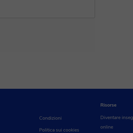
Università di
rità
..
Risorse
Diventare inse
Condizioni
online
Politica sui cookies