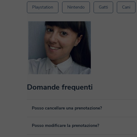
Playstation
Nintendo
Gatti
Cani
Domande frequenti
Posso cancellare una prenotazione?
Sì, puoi cancellare una prenotazione fino ad un massimo di 
Posso modificare la prenotazione?
cancellazione. Studieremo ogni caso in maniera personale p