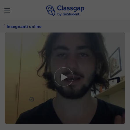
Insegnanti online
Federico
4,9 (24)
119 lezioni
Fisica,
Matematica
59 €/
lezione