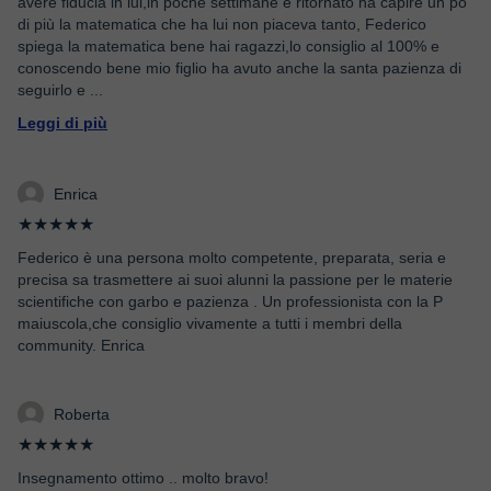
avere fiducia in lui,in poche settimane è ritornato ha capire un po'
di più la matematica che ha lui non piaceva tanto, Federico
spiega la matematica bene hai ragazzi,lo consiglio al 100% e
conoscendo bene mio figlio ha avuto anche la santa pazienza di
seguirlo e
...
Leggi di più
Enrica
★★★★★
Federico è una persona molto competente, preparata, seria e
precisa sa trasmettere ai suoi alunni la passione per le materie
scientifiche con garbo e pazienza . Un professionista con la P
maiuscola,che consiglio vivamente a tutti i membri della
community. Enrica
Roberta
★★★★★
Insegnamento ottimo .. molto bravo!