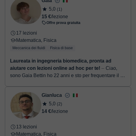
Gaia
all'Istituto ...
5,0
(1)
15 €
/lezione
Offre prova gratuita
17 lezioni
Matematica, Fisica
Meccanica dei fluidi
Fisica di base
Laureata in ingegneria biomedica, pronta ad
aiutare con lezioni online ad hoc per te!
⏤ Ciao,
sono Gaia Bettin ho 22 anni e sto per frequentare il 2°
anno magistrale di Ingegneria Biomedica con
indirizzo Biomeccanica presso il Politecnico...
Gianluca
5,0
(2)
14 €
/lezione
13 lezioni
Matematica, Fisica