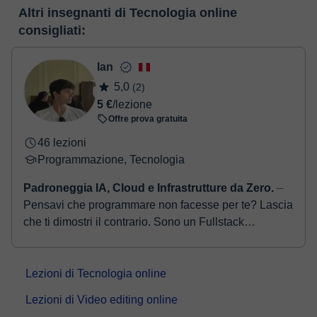
Nel momento nel quale selezioni una lezione o un pack, potrai
reale. Nel seguente link puoi vedere una demo dell'aula e
Altri insegnanti di Tecnologia online
realizzare il pagamento tramite carta di credito o debito.
conoscerla:
Vedere l'aula virtuale
consigliati:
- Carta di credito/debito.
- Paypal.
Una volta che hai realizzato il pagamento, riceverai un email di
Ian
conferma della prenotazione.
5,0
(2)
5 €
/lezione
Offre prova gratuita
46 lezioni
Programmazione, Tecnologia
Padroneggia IA, Cloud e Infrastrutture da Zero.
⏤
Pensavi che programmare non facesse per te? Lascia
che ti dimostri il contrario. Sono un Fullstack
Developer con oltre 5 anni di insegnamento e ho aiu...
Lezioni di Tecnologia online
Lezioni di Video editing online