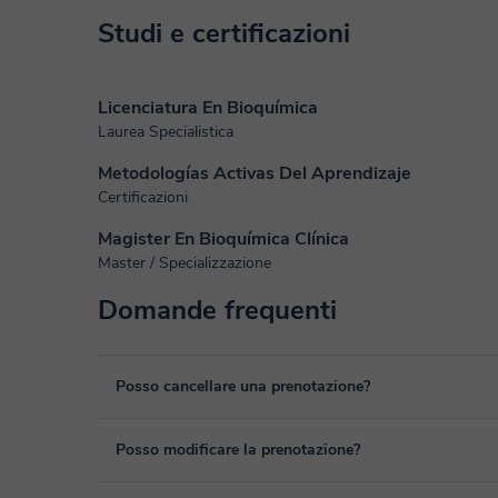
Studi e certificazioni
Licenciatura En Bioquímica
Laurea Specialistica
Metodologías Activas Del Aprendizaje
Certificazioni
Magister En Bioquímica Clínica
Master / Specializzazione
Domande frequenti
Posso cancellare una prenotazione?
Sì, puoi cancellare una prenotazione fino ad un massimo di 
Posso modificare la prenotazione?
cancellazione. Studieremo ogni caso in maniera personale p