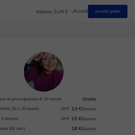
Accedi
Italiano, EUR €
Iscriviti gratis
Gratis
one di prova gratuita di 20 minuti
13 €/
hetto 10 o 20 lezioni
18 €
lezione
15 €/
 5 lezione
18 €
lezione
18 €/
zione (60 min.)
lezione