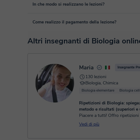
Sì, se nel caso hai un imprevisto, potrai cambiare l'ora o il
In che modo si realizzano le lezioni?
tua area personale, in "Lezioni programmate", tramite l'op
Le lezioni si realizzano nell'aula virtuale di Classgap, sv
Come realizzo il pagamento della lezione?
funzionalità, come la videoconferenza, la lavagna virtuale o
puoi vedere una demo dell'aula e conoscerla:
Vedere l'aula
Nel momento nel quale selezioni una lezione o un pack, pot
Altri insegnanti di Biologia onlin
o debito.
- Carta di credito/debito.
- Paypal.
Una volta che hai realizzato il pagamento, riceverai un ema
Maria
Insegnante P
130 lezioni
Biologia, Chimica
Biologia elementare
Biologia cell
Ripetizioni di Biologia: spiega
metodo e risultati (superiori e 
Piacere a tutti! Offro ripetizioni
Chimica (scuole medie, superior
Vedi di più
università). Aiuto sia a recupera
scolastici sia a miglio...