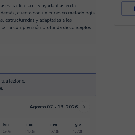
ases particulares y ayudantías en la
 Además, cuento con un curso en metodología
s, estructuradas y adaptadas a las
ilitar la comprensión profunda de conceptos
 y duradero. Ofrezco acompañamiento
 metas académicas en estas áreas, ya sea
ocimientos o aclarando dudas específicas. Mi
bles, interesantes y prácticas para ti.
a tua lezione.
e.
Agosto 07 - 13, 2026
lun
mar
mer
gio
10/08
11/08
12/08
13/08