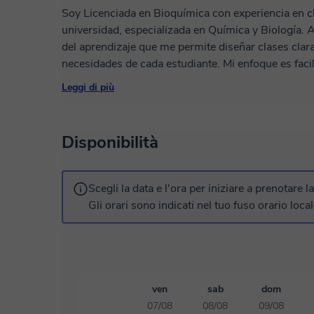
Soy Licenciada en Bioquímica con experiencia en cl
universidad, especializada en Química y Biología.
del aprendizaje que me permite diseñar clases clara
necesidades de cada estudiante. Mi enfoque es fac
científicos, promoviendo un aprendizaje efectivo
Leggi di più
profesional y cercano para ayudarte a alcanzar tus
preparándote para exámenes, fortaleciendo tus con
objetivo es que estas materias se vuelvan más accesi
Disponibilità
Scegli la data e l'ora per iniziare a prenotare l
Gli orari sono indicati nel tuo fuso orario local
ven
sab
dom
07/08
08/08
09/08