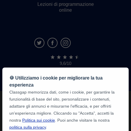
Lezioni di programmazione
online
9,6/10
1.339.284
recensioni
di
🍪 Utilizziamo i cookie per migliorare la tua
alunni
esperienza
Classgap memorizza dati, come i cookie, per garantire la
funzionalità di base del sito, personalizzare i contenuti,
adattare gli annunci e misurarne l'efficacia, e per offrirti
un'esperienza migliore. Cliccando su "Accetta", accetti la
nostra
Politica sui cookie
. Puoi anche visitare la nostra
politica sulla privacy
.