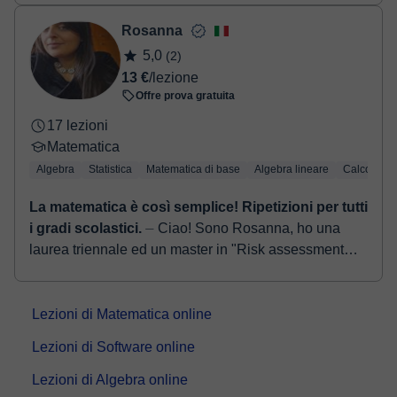
spesso anche a rivalutare!) la mat...
Rosanna
5,0
(2)
13 €
/lezione
Offre prova gratuita
17 lezioni
Matematica
Algebra
Statistica
Matematica di base
Algebra lineare
Calcolo
La matematica è così semplice! Ripetizioni per tutti
i gradi scolastici.
⏤ Ciao! Sono Rosanna, ho una
laurea triennale ed un master in "Risk assessment
and analysis of company assets" e sono neolaureata
in management e consul...
Lezioni di Matematica online
Lezioni di Software online
Lezioni di Algebra online