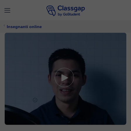
Insegnanti online
Andrés D.
5,0 (27)
361 lezioni
Matematica,
Software
Offre prova gratuita
12 €/
lezione