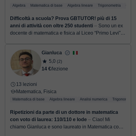
Algebra
Matematica di base
Algebra lineare
Trigonometria
Geome
Difficoltà a scuola? Prova GBTUTOR! più di 15
anni di attività con oltre 250 studenti
⏤ Sono un ex
docente di matematica e fisica al Liceo “Primo Levi” a
Montebelluna (TV), all'Istituto Rosselli di Castelfranco
Veneto (TV) e all'Istituto ...
Gianluca
5,0
(2)
14 €
/lezione
13 lezioni
Matematica, Fisica
Matematica di base
Algebra lineare
Analisi numerica
Trigonometria
Ripetizioni da parte di un dottore in matematica
con voto di laurea: 110/110 e lode
⏤ Ciao! Mi
chiamo Gianluca e sono laureato in Matematica con
lode. Da anni aiuto studenti di tutte le età a capire (e