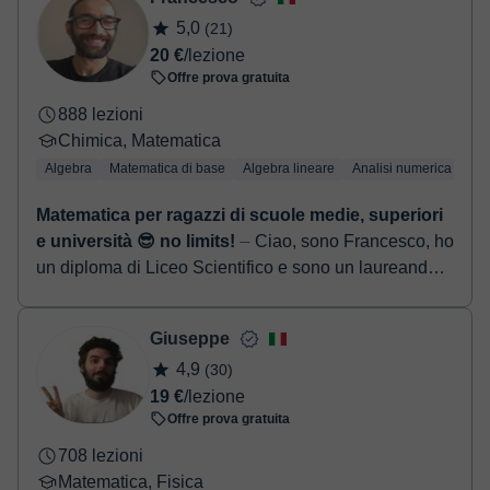
conferma della prenotazione.
5,0
(21)
20 €
/lezione
Offre prova gratuita
888 lezioni
Chimica, Matematica
Algebra
Matematica di base
Algebra lineare
Analisi numerica
Tri
Matematica per ragazzi di scuole medie, superiori
e università 😎 no limits!
⏤ Ciao, sono Francesco, ho
un diploma di Liceo Scientifico e sono un laureando
in Scienze Biologiche (curriculum bio-sanitario).
Impartisco lezioni pri...
Giuseppe
4,9
(30)
19 €
/lezione
Offre prova gratuita
708 lezioni
Matematica, Fisica