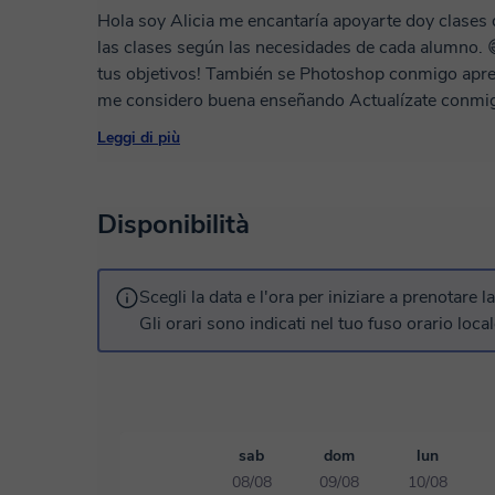
Hola soy Alicia me encantaría apoyarte doy clases
las clases según las necesidades de cada alumno. 
tus objetivos! También se Photoshop conmigo apre
me considero buena enseñando Actualízate conmigo Mi sueño es terminar mi carrera y en
en linea me ayuda a seguir estudiando Gracias por leer si llegaste hasta aqui Tu Asesora Virtual
Leggi di più
Alicia Lamas Félix
Disponibilità
Scegli la data e l'ora per iniziare a prenotare l
Gli orari sono indicati nel tuo fuso orario local
sab
dom
lun
08/08
09/08
10/08