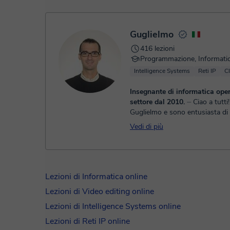
- Carta di credito/debito.
- Paypal.
Una volta che hai realizzato il pagamento, riceverai un ema
Guglielmo
416 lezioni
Programmazione, Informati
Intelligence Systems
Reti IP
C
Insegnante di informatica oper
settore dal 2010.
⏤ Ciao a tutti! Mi chiamo
Guglielmo e sono entusiasta di
l'opportunità di essere il vostr
Vedi di più
di informatica. Mi sono laureat
in...
Lezioni di Informatica online
Lezioni di Video editing online
Lezioni di Intelligence Systems online
Lezioni di Reti IP online