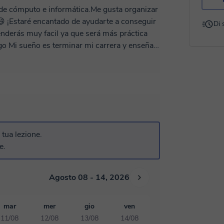
 de cómputo e informática.Me gusta organizar
😄 ¡Estaré encantado de ayudarte a conseguir
Di 
nderás muy facil ya que será más práctica
señar
a tua lezione.
e.
Agosto 08 - 14, 2026
mar
mer
gio
ven
11/08
12/08
13/08
14/08