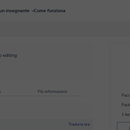
un insegnante
Come funziona
o editing
à
Più informazioni
Pacc
Pack
1 le
Tradurre ora