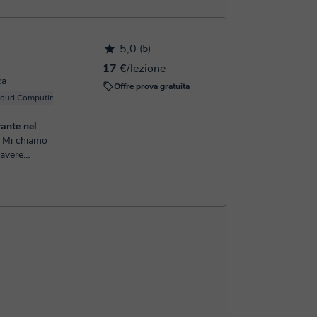
il di conferma della prenotazione.
5,0
(5)
17 €
/lezione
ca
Offre prova gratuita
loud Computing
Windows
Linux
Server
ante nel
 avere
o insegnante
o nel 2014