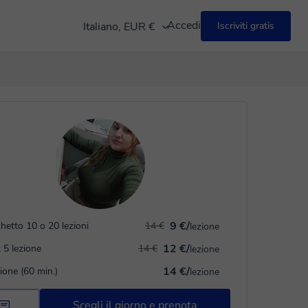
Accedi
Italiano, EUR €
Iscriviti gratis
9 €/
hetto 10 o 20 lezioni
14 €
lezione
12 €/
 5 lezione
14 €
lezione
14 €/
zione (60 min.)
lezione
Scegli il giorno e prenota