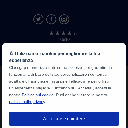
9,6/10
1.339.284
recensioni
di
🍪 Utilizziamo i cookie per migliorare la tua
alunni
esperienza
Classgap memorizza dati, come i cookie, per garantire la
funzionalità di base del sito, personalizzare i contenuti,
adattare gli annunci e misurarne l'efficacia, e per offrirti
un'esperienza migliore. Cliccando su "Accetta", accetti la
nostra
Politica sui cookie
. Puoi anche visitare la nostra
politica sulla privacy
.
Accettare e chiudere