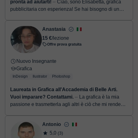
pronta ad aiutarti!
⏤ Ciao, sono Elisabetta, grafica
pubblicitaria con esperienza! Se hai bisogno di un
sostegno creativo o vuoi imparare ad usare i
programmi Adobe, sono q...
Anastasia
15 €
/lezione
Offre prova gratuita
Nuovo Insegnante
Grafica
InDesign
Ilustrator
Photoshop
Laureata in Grafica all'Accademia di Belle Arti.
Vuoi imparare? Contattami.
⏤ La grafica è la mia
passione e trasmetterla agli altri è ciò che mi rende
felice. Sono una persona empatica, attenta e molto
paziente: mi piace far se...
Antonio
5,0
(3)