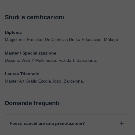
Studi e certificazioni
Diploma
Magisterio. Facultad De Ciencias De La Educación. Málaga.
Master / Specializzazione
Disseño Web Y Multimedia. Fak'dart. Barcelona.
Laurea Triennale
Máster Art Gráfic Escola Joso. Barcelona.
Domande frequenti
Posso cancellare una prenotazione?
Sì, puoi cancellare una prenotazione fino ad un massimo di 8 ore