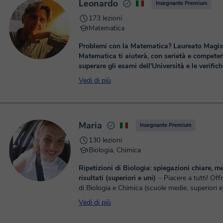
Leonardo
Insegnante Premium
173 lezioni
Matematica
Problemi con la Matematica? Laureato Magist
Matematica ti aiuterà, con serietà e competen
superare gli esami dell'Università e le verifich
scolastiche!
⏤ Salve! Sono Leonardo e vivo a Firenze, ho
Vedi di più
una laurea magistrale in Matematica (Istituto 
Ulisse Dini di Firenze) ed una vasta esperienza n
Maria
Insegnante Premium
130 lezioni
Biologia, Chimica
Ripetizioni di Biologia: spiegazioni chiare, m
risultati (superiori e uni)
⏤ Piacere a tutti! Offro ripetizioni
di Biologia e Chimica (scuole medie, superiori e 
Aiuto sia a recuperare debiti scolastici sia a migl
Vedi di più