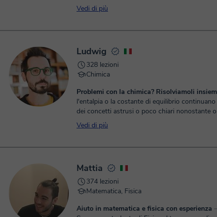
private di lingua tedesca. Vuoi intraprendere un c
Vedi di più
Ludwig
328 lezioni
Chimica
Problemi con la chimica? Risolviamoli insiem
l'entalpia o la costante di equilibrio continuano 
dei concetti astrusi o poco chiari nonostante o
studio? Spesso a bl...
Vedi di più
Mattia
374 lezioni
Matematica, Fisica
Aiuto in matematica e fisica con esperienza
⏤ Ciao 