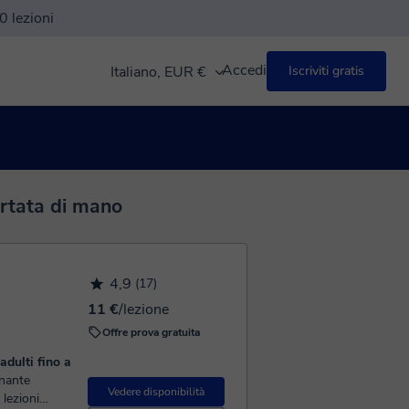
0 lezioni
Accedi
Italiano, EUR €
Iscriviti gratis
ortata di mano
4,9
(17)
11 €
/lezione
Offre prova gratuita
adulti fino a
Vedere disponibilità
 lezioni