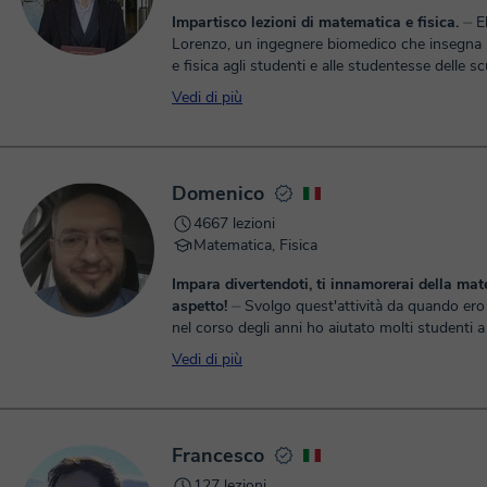
Impartisco lezioni di matematica e fisica.
⏤ Ehi! Sono
Lorenzo, un ingegnere biomedico che insegna
e fisica agli studenti e alle studentesse delle s
superiori. So perf...
Vedi di più
Domenico
4667 lezioni
Matematica, Fisica
Impara divertendoti, ti innamorerai della mat
aspetto!
⏤ Svolgo quest'attività da quando ero ragazzo e
nel corso degli anni ho aiutato molti studenti a
difficoltà che la matematica e la fisica pr...
Vedi di più
Francesco
127 lezioni