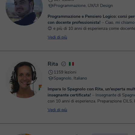
Programmazione, UX/UI Design
Programmazione e Pensiero Logico: corsi per
con docente professionista!
⏤ Ciao, mi chiamo Francesco
😊 e più di 10 anni di esperienza come docent
insegnato che ogni studente è unico! ✨ Mi so
Vedi di più
come develope...
Rita
1159 lezioni
Spagnolo, Italiano
Impara lo Spagnolo con Rita, un'esperta mult
insegnante certificata!
⏤ Insegnante di Spagnolo e Italiano
con 10 anni di esperienza. Preparazione CILS,
DELE e Aiuto Compiti Ciao! Sono Rita, la vostra insegnante
Vedi di più
di ...