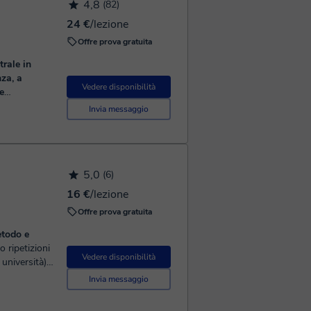
4,8
(82)
24 €
/lezione
Offre prova gratuita
rale in
za, a
Vedere disponibilità
e
Invia messaggio
Matematico
el...
5,0
(6)
16 €
/lezione
Offre prova gratuita
etodo e
Vedere disponibilità
università).
io...
Invia messaggio