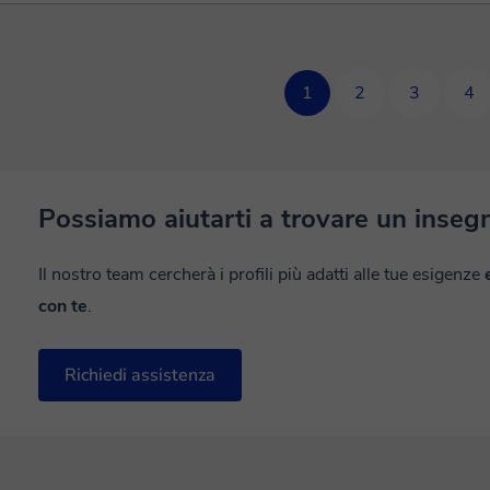
1
2
3
4
Possiamo aiutarti a trovare un inseg
Il nostro team cercherà i profili più adatti alle tue esigenze
con te
.
Richiedi assistenza