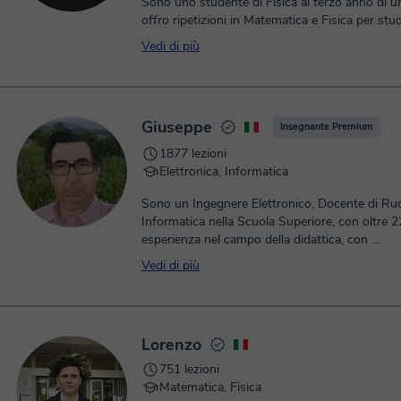
Sono uno studente di Fisica al terzo anno di un
offro ripetizioni in Matematica e Fisica per stud
scuole medie, superi...
Vedi di più
Giuseppe
Insegnante Premium
1877 lezioni
Elettronica, Informatica
Sono un Ingegnere Elettronico, Docente di Ruo
Informatica nella Scuola Superiore, con oltre 2
esperienza nel campo della didattica, con ...
Vedi di più
Lorenzo
751 lezioni
Matematica, Fisica