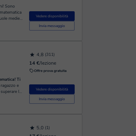
 matematica
Vedere disponibilità
cuole medie e
Invia messaggio
4,8
(311)
14 €
/lezione
Offre prova gratuita
ematica! Ti
Vedere disponibilità
 superare le
Invia messaggio
5,0
(1)