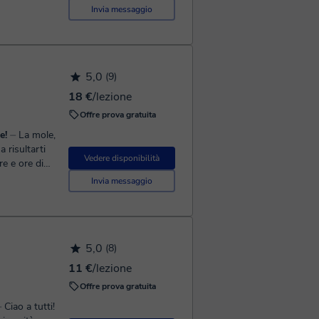
orso di li...
Invia messaggio
5,0
(9)
18 €
/lezione
Offre prova gratuita
e!
⏤ La mole,
a risultarti
Vedere disponibilità
re e ore di
Invia messaggio
5,0
(8)
11 €
/lezione
Offre prova gratuita
a tutti!