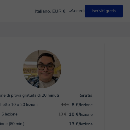
Accedi
Italiano, EUR €
Iscriviti gratis
Gratis
one di prova gratuita di 20 minuti
8 €/
hetto 10 o 20 lezioni
13 €
lezione
10 €/
 5 lezione
13 €
lezione
13 €/
zione (60 min.)
lezione