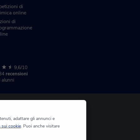
petizioni di
imica online
zioni di
ogrammazione
line
9,6/10
284
recensioni
i alunni
tenuti, adattare gli annunci e
a sui cookie
. Puoi anche visitare