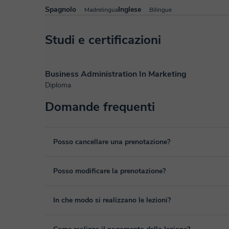
Spagnolo
Inglese
Madrelingua
Bilingue
Studi e certificazioni
Business Administration In Marketing
Diploma
Domande frequenti
Posso cancellare una prenotazione?
Sì, puoi cancellare una prenotazione fino ad un massimo di 
Posso modificare la prenotazione?
cancellazione. Studieremo ogni caso in maniera personale p
Sì, se nel caso hai un imprevisto, potrai cambiare l'ora o il
In che modo si realizzano le lezioni?
tua area personale, in "Lezioni programmate", tramite l'op
Le lezioni si realizzano nell'aula virtuale di Classgap, sv