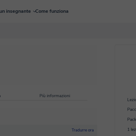
un insegnante
Come funziona
à
Più informazioni
Lezi
Pacc
Pack
1 le
Tradurre ora