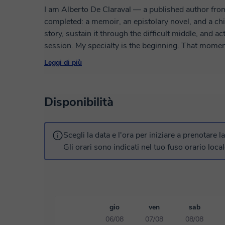
I am Alberto De Claraval — a published author fro
completed: a memoir, an epistolary novel, and a chil
story, sustain it through the difficult middle, and act
session. My specialty is the beginning. That momen
no idea how to get it onto the page. When the bla
Leggi di più
you have started three times and stopped three time
worth telling. That is exactly where I work. I work 
standing at the very start, looking at a blank page:
Disponibilità
is called Via Claraval: your story, your pace, your 
is nowhere yet. Sessions in English and Spanish.
Scegli la data e l'ora per iniziare a prenotare l
Gli orari sono indicati nel tuo fuso orario local
gio
ven
sab
06/08
07/08
08/08