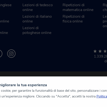
 inglese
Lezioni di tedesco
Ripetizioni di
Ri
online
matematica online
ch
Lezioni di italiano
Ripetizioni di
Le
online
online
fisica online
pr
on
Lezioni di
nline
potoghese online
1.339.
d
migliorare la tua esperienza
ookie, per garantire la funzionalità di base del sito, personalizzare i con
rti un'esperienza migliore. Cliccando su "Accetta", accetti la nostra
Politic