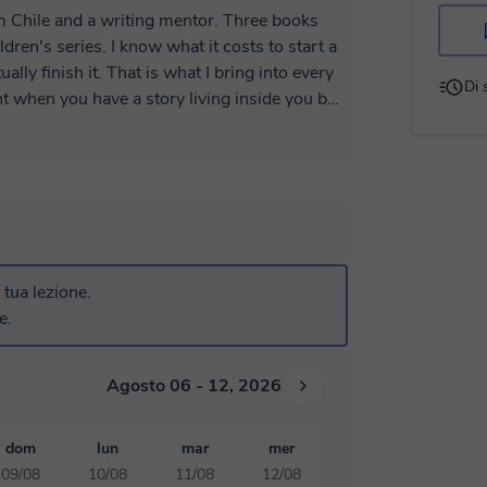
m Chile and a writing mentor. Three books
dren's series. I know what it costs to start a
ually finish it. That is what I bring into every
Di 
t when you have a story living inside you but
nk document feels bigger than the idea. When
s and still believe, somehow, that the story is
with writers at every stage — but if you are
 that is where I feel most at home. My method
voice. We start wherever you are — even if that
a tua lezione.
e.
Agosto 06 - 12, 2026
dom
lun
mar
mer
09/08
10/08
11/08
12/08