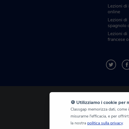
Lezioni di
online
Lezioni di
spagnolo 
Lezioni di
francese o
🍪 Utilizziamo i cookie per 
Classgap memorizza dati, come i c
misurarne l'efficacia, e per offri
la nostra
politica sulla privacy
.