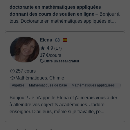
doctorante en mathématiques appliquées
donnant des cours de soutien en ligne
⏤ Bonjour à
tous. Doctorante en mathématiques appliquées et
ancienne élève des classes préparatoire option
MPSI/MP, ayant 5 années d’expériences en ense...
Elena
4,9
(17)
17 €
/cours
Offre un essai gratuit
257 cours
Mathématiques, Chimie
Algèbre
Mathématiques de base
Mathématiques appliquées
Trigon
Bonjour ! Je m'appelle Elena et j'aimerais vous aider
à atteindre vos objectifs académiques. J'adore
enseigner. D'ailleurs, même si je travaille, j'e...