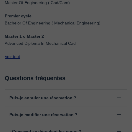
Master Of Engineering ( Cad/Cam)
Premier cycle
Bachelor Of Engineering ( Mechanical Engineering)
Master 1 o Master 2
Advanced Diploma In Mechanical Cad
Voir tout
Questions fréquentes
Puis-je annuler une réservation ?
Oui, vous pouvez annuler une réservation jusqu'à 8 heures avant
Puis-je modifier une réservation ?
le début du cours, en indiquant la raison pour laquelle vous
souhaitez l’annuler. Nous analysons chaque cas individuellement
Oui, un empêchement peut toujours arriver, vous pouvez donc
pour décider du remboursement.
¿Comment se déroulent les cours ?
changer l'heure ou le jour de votre cours depuis la rubrique