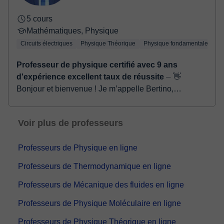
5 cours
Mathématiques, Physique
Circuits électriques
Physique Théorique
Physique fondamentale
Ph
Professeur de physique certifié avec 9 ans
d'expérience excellent taux de réussite
⏤ 👋
Bonjour et bienvenue ! Je m’appelle Bertino,
professeur certifié de mathématiques et de physique,
avec plus de 9 ans d’expérience dans l’accompagn...
Voir plus de professeurs
Professeurs de Physique en ligne
Professeurs de Thermodynamique en ligne
Professeurs de Mécanique des fluides en ligne
Professeurs de Physique Moléculaire en ligne
Professeurs de Physique Théorique en ligne