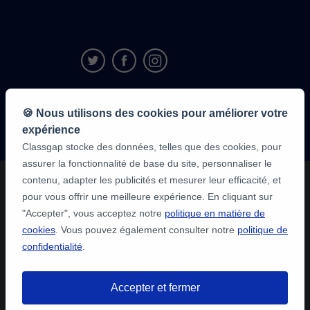
9,6/10
🍪 Nous utilisons des cookies pour améliorer votre
1 339 284
avis
expérience
des élèves
Classgap stocke des données, telles que des cookies, pour
assurer la fonctionnalité de base du site, personnaliser le
contenu, adapter les publicités et mesurer leur efficacité, et
pour vous offrir une meilleure expérience. En cliquant sur
"Accepter", vous acceptez notre
politique en matière de
cookies
. Vous pouvez également consulter notre
politique de
confidentialité
.
Accepter et fermer