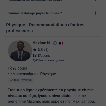
"cours programmés" de votre espace personnel, en cliquant sur
Les cours sont donnés dans la salle de classe virtuelle de
l'option "Changer la date".
Comment dois-je payer le cours ?
classgap, développée à des fins pédagogiques avec de
nombreuses fonctionnalités telles que la vidéoconférence, le
Lorsque vous sélectionnez un cours ou un forfait, vous ferez le
service de messagerie instantanée, le tableau blanc virtuel ou le
Physique - Recommandations d'autres
paiement grâce à notre service de paiement virtuel. Vous avez
traitement de texte en ligne collaboratif.
Voir la classe virtuelle
professeurs :
deux options:
- carte de débit / crédit
- Paypal
Maxime N.
Une fois le paiement réglé, nous vous enverrons un e-mail pour
5,0
(1)
confirmer la réservation.
13 €
/cours
Offre un essai gratuit
97 cours
Mathématiques, Physique
Chimie Physique
Tuteur en ligne expérimenté en physique chimie
niveaux collège, lycée, universitaire
⏤ Je me
prénomme Maxime, mais appelez moi Max, car pour