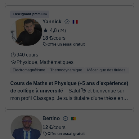
tout ce que j'entreprends, je me donne toujours au
max ! Mon parcours académatique comprend un ...
Enseignant premium
Yannick
4,8
(24)
18 €
/cours
Offre un essai gratuit
940 cours
Physique, Mathématiques
Électromagnétisme
Thermodynamique
Mécanique des fluides
Phys
Cours de Maths et Physique (+5 ans d’expérience)
de collège à université
⏤ Salut 👋 et bienvenue sur
mon profil Classgap. Je suis titulaire d'une thèse en
science des matériaux, avec une solide expérience
en enseignement et ...
Bertino
12 €
/cours
Offre un essai gratuit