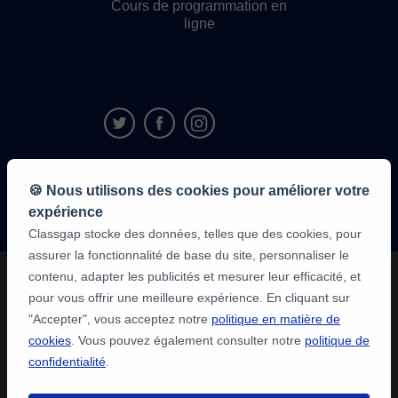
Cours de programmation en
ligne
9,6/10
🍪 Nous utilisons des cookies pour améliorer votre
1 339 284
avis
expérience
des élèves
Classgap stocke des données, telles que des cookies, pour
assurer la fonctionnalité de base du site, personnaliser le
contenu, adapter les publicités et mesurer leur efficacité, et
pour vous offrir une meilleure expérience. En cliquant sur
"Accepter", vous acceptez notre
politique en matière de
cookies
. Vous pouvez également consulter notre
politique de
confidentialité
.