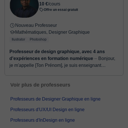
10 €
/cours
confirmer la réservation.
Offre un essai gratuit
Nouveau Professeur
Mathématiques, Designer Graphique
Ilustrator
Photoshop
Professeur de design graphique, avec 4 ans
d'expériences en formation numérique
⏤ Bonjour,
je m'appelle [Ton Prénom], je suis enseignant
passionné avec plus de 5 ans d'expérience dans
deux domaines complémentaires : les
Voir plus de professeurs
mathématique...
Professeurs de Designer Graphique en ligne
Professeurs d'UX/UI Design en ligne
Professeurs d'InDesign en ligne