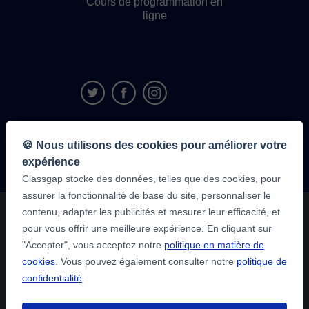
Cours de programmation en
ligne
9,6/10
🍪 Nous utilisons des cookies pour améliorer votre
1 339 284
avis
expérience
des élèves
Classgap stocke des données, telles que des cookies, pour
assurer la fonctionnalité de base du site, personnaliser le
contenu, adapter les publicités et mesurer leur efficacité, et
pour vous offrir une meilleure expérience. En cliquant sur
"Accepter", vous acceptez notre
politique en matière de
cookies
. Vous pouvez également consulter notre
politique de
confidentialité
.