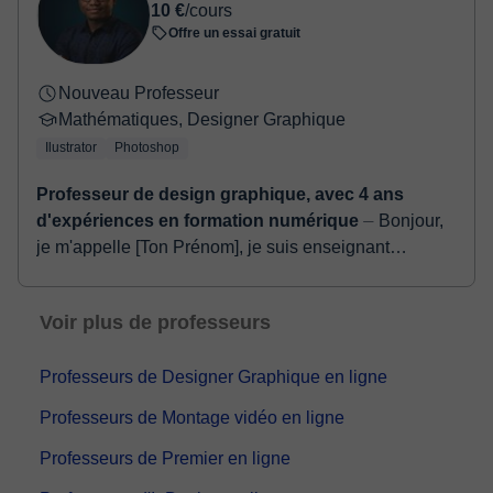
10 €
/cours
confirmer la réservation.
Offre un essai gratuit
Nouveau Professeur
Mathématiques, Designer Graphique
Ilustrator
Photoshop
Professeur de design graphique, avec 4 ans
d'expériences en formation numérique
⏤ Bonjour,
je m'appelle [Ton Prénom], je suis enseignant
passionné avec plus de 5 ans d'expérience dans
deux domaines complémentaires : les
Voir plus de professeurs
mathématique...
Professeurs de Designer Graphique en ligne
Professeurs de Montage vidéo en ligne
Professeurs de Premier en ligne