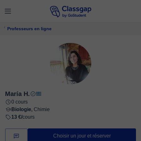
Professeurs en ligne
María H.
0 cours
Biologie,
Chimie
13 €/
cours
Choisir un jour et réserver