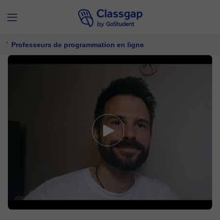
Professeurs de programmation en ligne
Marcel
4,9 (489)
2510 cours
Programmation
Offre un essai gratuit
23 €/
cours