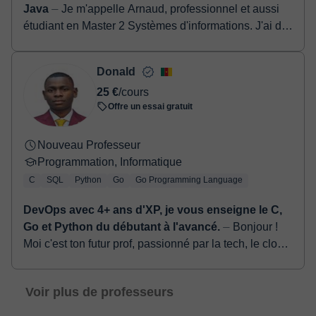
Java
⏤ Je m'appelle Arnaud, professionnel et aussi
étudiant en Master 2 Systèmes d'informations. J'ai de
l'expérience dans l'enseignement (ou plutôt le parta...
Donald
25 €
/cours
Offre un essai gratuit
Nouveau Professeur
Programmation, Informatique
C
SQL
Python
Go
Go Programming Language
DevOps avec 4+ ans d'XP, je vous enseigne le C,
Go et Python du débutant à l'avancé.
⏤ Bonjour !
Moi c'est ton futur prof, passionné par la tech, le cloud
et le code. Si tu es ici, c'est que tu as envie de
comprendre comment tout cela fo...
Voir plus de professeurs