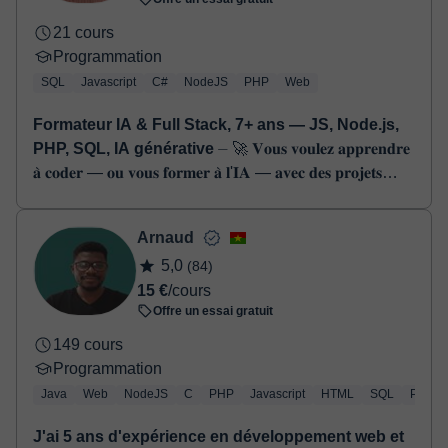
21 cours
Programmation
SQL
Javascript
C#
NodeJS
PHP
Web
Formateur IA & Full Stack, 7+ ans — JS, Node.js,
PHP, SQL, IA générative
⏤ 🚀 𝐕𝐨𝐮𝐬 𝐯𝐨𝐮𝐥𝐞𝐳 𝐚𝐩𝐩𝐫𝐞𝐧𝐝𝐫𝐞
𝐚̀ 𝐜𝐨𝐝𝐞𝐫 — 𝐨𝐮 𝐯𝐨𝐮𝐬 𝐟𝐨𝐫𝐦𝐞𝐫 𝐚̀ 𝐥'𝐈𝐀 — 𝐚𝐯𝐞𝐜 𝐝𝐞𝐬 𝐩𝐫𝐨𝐣𝐞𝐭𝐬
𝐫𝐞́𝐞𝐥𝐬 ? 𝐕...
Arnaud
5,0
(84)
15 €
/cours
Offre un essai gratuit
149 cours
Programmation
Java
Web
NodeJS
C
PHP
Javascript
HTML
SQL
Python
J'ai 5 ans d'expérience en développement web et