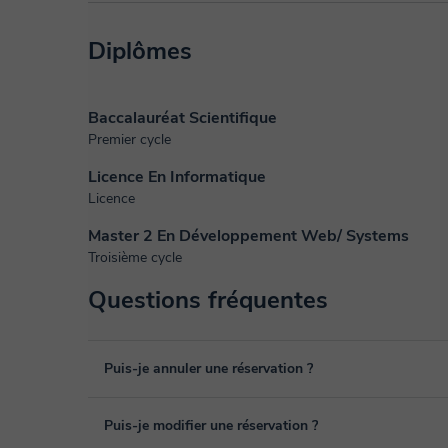
Diplômes
Baccalauréat Scientifique
Premier cycle
Licence En Informatique
Licence
Master 2 En Développement Web/ Systems
Troisième cycle
Questions fréquentes
Puis-je annuler une réservation ?
Oui, vous pouvez annuler une réservation jusqu'à 8 heures
Puis-je modifier une réservation ?
pour laquelle vous souhaitez l’annuler. Nous analysons c