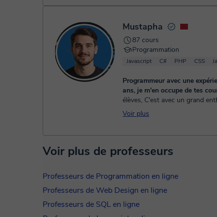
Mustapha
87 cours
Programmation
Javascript
C#
PHP
CSS
J
Programmeur avec une expérie
ans, je m'en occupe de tes co
élèves, C'est avec un grand en
que je me présente à vous en t
Voir plus
qu'enseignant du mathématique
Marocain, titulaire d'une i...
Voir plus de professeurs
Professeurs de Programmation en ligne
Professeurs de Web Design en ligne
Professeurs de SQL en ligne