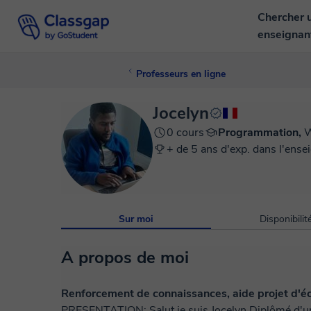
Chercher 
enseigna
Professeurs en ligne
Jocelyn
0 cours
Programmation,
W
+ de 5 ans d'exp. dans l'ense
Sur moi
Disponibilit
A propos de moi
Renforcement de connaissances, aide projet d'éc
PRESENTATION: Salut je suis Jocelyn Diplômé d'un master deux en data-science, je suis