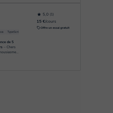
5,0
(1)
15 €
/cours
Offre un essai gratuit
ava
TypeScript
nce de 5
urs
⏤ Chers
thousiasme
ant
. Je suis un