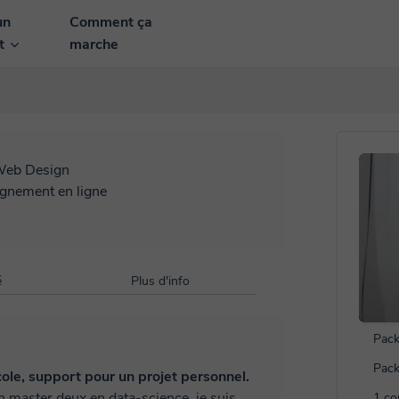
un
Comment ça
nt
marche
eb Design
ignement en ligne
é
Plus d'info
Pack
Pack
ole, support pour un projet personnel.
1 co