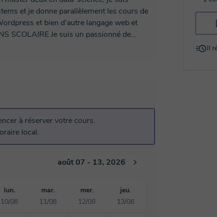
mique je le fait depuis ma classe de terminal
Il 
ment et cet enthousiasme de transmettre et
ines parties des cours qu'ils avaient du mal
 petits à la maison et
 passant par
nt, c'est de là qu'est né l'amour et la passion
cer à réserver votre cours.
ecommandations et de retour à 95% positive (
raire local.
août 07 - 13, 2026
gap Mes
lun.
mar.
mer.
jeu.
10/08
11/08
12/08
13/08
 me seront attribués un survit