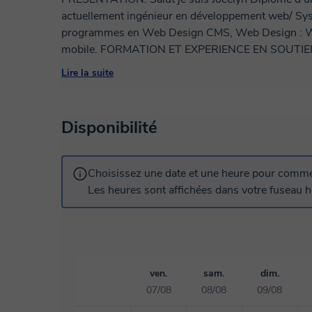
actuellement ingénieur en développement web/ Systems et je donne parallèlement les cours de
programmes en Web Design CMS, Web Design : Wordpress et bien d'autre langage web et
mobile. FORMATION ET EXPERIENCE EN SOUTIENS SCOLAIRE Je suis un passionné de
l'enseignement, le soutiens scolaire ou l'aide acadé
Lire la suite
puisque j'avais cette faculté de comprendre rapide
d'expliquer à mes camarades des exercices ou certa
à comprendre. à coté de cela j avais déjà pour habitude de répéter les plus
Disponibilité
dans mon entourage, de plus en plus et de façon continue jusqu'à l'université et en
des centre et agence dans les cours particulier en presentiel ou en ligne, cela devenait une
routine pour moi et je trouvais cela vraiment fascina
Choisissez une date et une heure pour commen
pour l'enseignement sur l'effets de beaucoup de r
Les heures sont affichées dans votre fuseau ho
malheureusement on ne peut pas être parfait). MA PEDAGOGIQUE La méthode la plus efficace
est celle de mettre d'abord l'élève dans une dimension de confiance et de motivation, en fonction
des objectifs de mon élève nous pouvons établi un emploie de travail pour l'aider a bien mené
ses études. je suis très à l'écoute et très patient, toujours prés a me répéter autant de fois
possible jusqu'à ce que le résultat attendu soit présent. MES OBJECTIFS AVEC Class
ven.
sam.
dim.
objectifs avec les plateformes de cours en lignes Classgap sont d'ordres académique et
07/08
08/08
09/08
professionnelle , mon but principal est d'apporté aux élèves qui