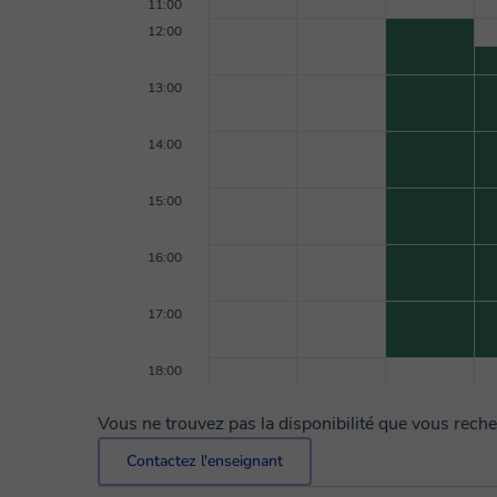
régulier en mettant en place des méthodes pédagog
11:00
épanouis dans leurs apprentissage et également aux
12:00
de leurs enfants à travers les contrôles, les tests et les examens à l'
de football , de tennis et de mangas j'aime tout ce 
13:00
lire
14:00
15:00
16:00
17:00
18:00
Vous ne trouvez pas la disponibilité que vous rech
Contactez l'enseignant