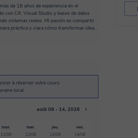
más de 18 años de experiencia en el
do con C#, Visual Studio y bases de datos
do sistemas reales. Mi pasión es compartir
era práctica y clara cómo transformar ideas
o aprenderás a programar, sino a pensar como
e reflejen las necesidades del mundo real.
cer à réserver votre cours.
raire local.
août 08 - 14, 2026
mar.
mer.
jeu.
ven.
11/08
12/08
13/08
14/08