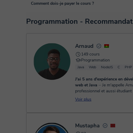
Les cours sont donnés dans la salle de classe virtuelle d
Comment dois-je payer le cours ?
de nombreuses fonctionnalités telles que la vidéoconférenc
blanc virtuel ou le traitement de texte en ligne collaboratif
Lorsque vous sélectionnez un cours ou un forfait, vous fe
Programmation - Recommandatio
virtuel. Vous avez deux options:
- carte de débit / crédit
- Paypal
Une fois le paiement réglé, nous vous enverrons un e-mail
Arnaud
149 cours
Programmation
Java
Web
NodeJS
C
PHP
J'ai 5 ans d'expérience en dév
web et Java
⏤ Je m'appelle Arnaud,
professionnel et aussi étudiant
Systèmes d'informations. J'ai d
Voir plus
l'expérience dans l'enseignemen
le parta...
Mustapha