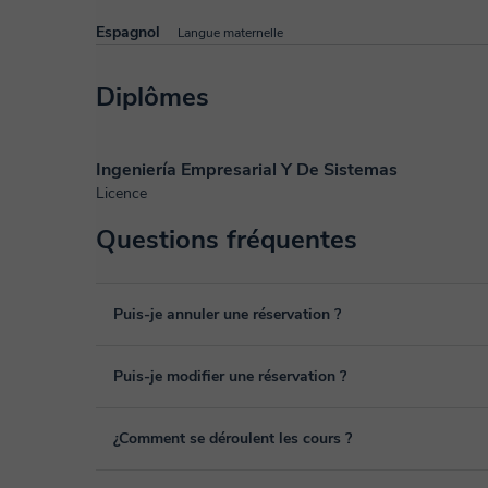
Espagnol
Langue maternelle
Diplômes
Ingeniería Empresarial Y De Sistemas
Licence
Questions fréquentes
Puis-je annuler une réservation ?
Oui, vous pouvez annuler une réservation jusqu'à 8 heures
Puis-je modifier une réservation ?
pour laquelle vous souhaitez l’annuler. Nous analysons c
remboursement.
Oui, un empêchement peut toujours arriver, vous pouvez d
¿Comment se déroulent les cours ?
depuis la rubrique "cours programmés" de votre espace per