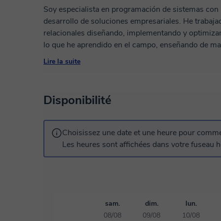
Soy especialista en programación de sistemas con 
desarrollo de soluciones empresariales. He trabaja
relacionales diseñando, implementando y optimizan
lo que he aprendido en el campo, enseñando de man
en aplicaciones funcionales. En mis clases no sol
Lire la suite
un desarrollador profesional, creando proyectos qu
Disponibilité
Choisissez une date et une heure pour commen
Les heures sont affichées dans votre fuseau ho
sam.
dim.
lun.
08/08
09/08
10/08