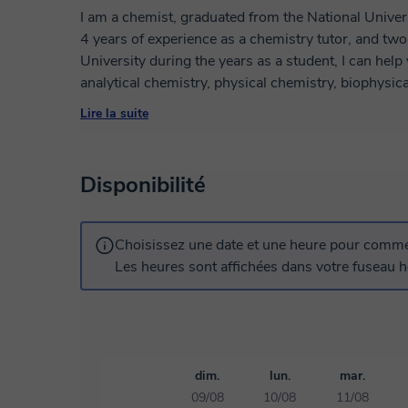
I am a chemist, graduated from the National Unive
4 years of experience as a chemistry tutor, and two 
University during the years as a student, I can help
analytical chemistry, physical chemistry, biophys
is based on interactive and dynamic classes in whic
Lire la suite
participate in the understanding of the topics and 
different online teaching platforms (where I work as
Disponibilité
Choisissez une date et une heure pour commen
Les heures sont affichées dans votre fuseau ho
dim.
lun.
mar.
09/08
10/08
11/08