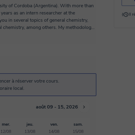
rsity of Cordoba (Argentina). With more than
years as an intern researcher at the
Il 
 you in several topics of general chemistry,
ical chemistry, among others. My methodology
h the student and the tutor actively
the problem - solving. Many students from
 a tutor) are very satisfied with this method.
cer à réserver votre cours.
raire local.
août 09 - 15, 2026
mer.
jeu.
ven.
sam.
12/08
13/08
14/08
15/08