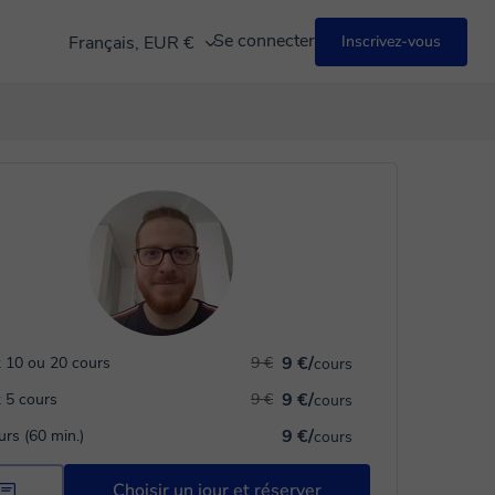
Se connecter
Français, EUR €
Inscrivez-vous
9 €/
 10 ou 20 cours
9 €
cours
9 €/
 5 cours
9 €
cours
9 €/
urs (60 min.)
cours
Choisir un jour et réserver