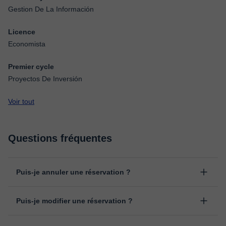
Gestion De La Información
Licence
Economista
Premier cycle
Proyectos De Inversión
Voir tout
Questions fréquentes
Puis-je annuler une réservation ?
Oui, vous pouvez annuler une réservation jusqu'à 8 heures avant
Puis-je modifier une réservation ?
le début du cours, en indiquant la raison pour laquelle vous
souhaitez l’annuler. Nous analysons chaque cas individuellement
Oui, un empêchement peut toujours arriver, vous pouvez donc
pour décider du remboursement.