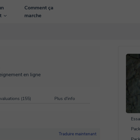
un
Comment ça
nt
marche
s
seignement en ligne
valuations (155)
Plus d'info
Essa
Pack
Traduire maintenant
Pack