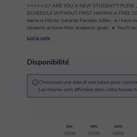
⭐️⭐️⭐️⭐️⭐️ 👉 ARE YOU A NEW STUDENT?! PLE
SCHEDULE WITHOUT FIRST HAVING A FREE 20-
name is Héctor Gerardo Paredes Sitten. 🔹I have o
students achieve their academic goals. 🔸 You'll rec
kindness and patience. 🔸 Classes are tailored to y
Lire la suite
specific course as a foundation, (and also anything 
results, try to schedule your class at least 2 to 6 
Disponibilité
Choisissez une date et une heure pour commen
Les heures sont affichées dans votre fuseau ho
jeu.
ven.
sam.
06/08
07/08
08/08