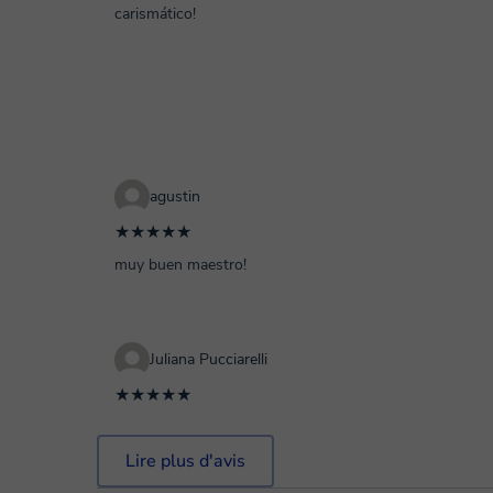
carismático!
agustin
★★★★★
muy buen maestro!
Juliana Pucciarelli
★★★★★
Lire plus d'avis