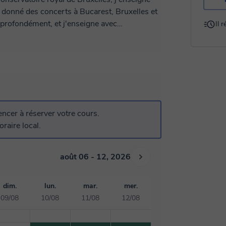
profondément, et j'enseigne avec
Il 
rtage musical avec mes élèves. Je suis
no : il suffit d'ambition, de persévérance et
cer à réserver votre cours.
raire local.
août 06 - 12, 2026
dim.
lun.
mar.
mer.
09/08
10/08
11/08
12/08