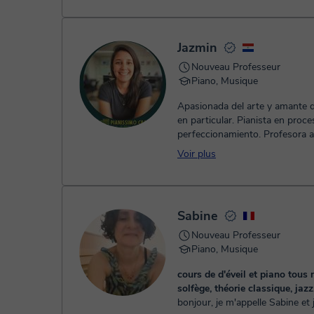
professionnel avec plu...
Jazmin
Nouveau Professeur
Piano, Musique
Apasionada del arte y amante d
en particular. Pianista en proceso de
perfeccionamiento. Profesora a
en método Suzuki. Mi tarea y compromiso
Voir plus
es particular y genuino con ca
desde el momento en que com
diseñar juntos una manera úni
conduzca a vivir la música desd
Sabine
con metas claras, precisas y al
La mayor satisfacción está en
Nouveau Professeur
mantenernos en el camino, con
Piano, Musique
chispa que nos inspiró al princi
metodologías que motiven a se
cours de d'éveil et piano tous 
estudiando/explorando. Trabajar juntos,
solfège, théorie classique, jaz
acompañándonos y haciendo de
bonjour, je m'appelle Sabine et 