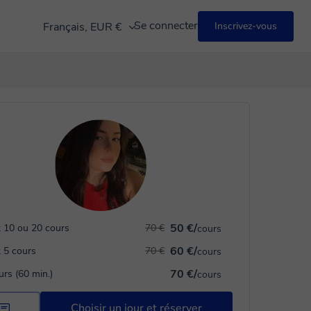
Se connecter
Français, EUR €
Inscrivez-vous
50 €/
 10 ou 20 cours
70 €
cours
60 €/
 5 cours
70 €
cours
70 €/
urs (60 min.)
cours
Choisir un jour et réserver