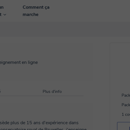
un
Comment ça
nt
marche
seignement en ligne
é
Plus d'info
Pack
Pack
1 co
ssède plus de 15 ans d'expérience dans
onservatoire royal de Bruxelles, j'enseigne