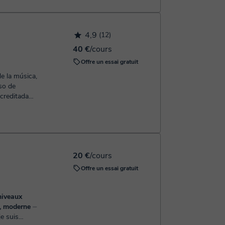
4,9
(12)
40 €
/cours
Offre un essai gratuit
e la música,
creditada
da alumno,
enzamos a
ca que nos
e el piano,
20 €
/cours
canzables.
Offre un essai gratuit
 la misma
pio y buscar
guir
niveaux
z, moderne
⏤
 guía, es
je suis