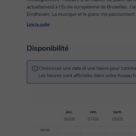
actuellement à l'École européenne de Bruxelles. J'ai donné des concerts à Bucarest, Bruxelles et
Eindhoven. La musique et le piano me passionnent 
dévouement, attention et un véritable amour pour le pa
Lire la suite
convaincue que chacun peut apprendre à jouer du pia
de la joie de faire de la musique.
Disponibilité
Choisissez une date et une heure pour commen
Les heures sont affichées dans votre fuseau ho
jeu.
ven.
sam.
06/08
07/08
08/08
06:00