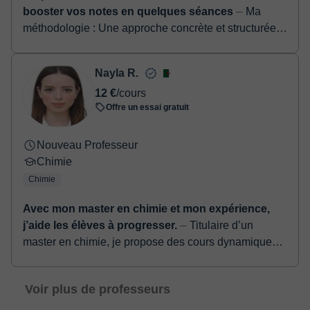
booster vos notes en quelques séances
⏤ Ma
metodo di studio. Mi rivolgo principalmente a studenti
méthodologie : Une approche concrète et structurée
delle scuole medie e superiori, ma anche a studenti
pour réussir ! Chaque élève est unique, c'est pourquoi
universitari che necessitano di supporto nelle materie
j'adapte rigoureusement mon approche en f...
scientifiche. Cerco sempre di creare un ambiente
Nayla R.
positivo e stimolante, dove fare domande è semplice
12 €
/cours
e imparare diventa più piacevole. Sarò felice di
Offre un essai gratuit
accompagnarti passo dopo passo verso il
raggiungimento dei tuoi obiettivi!
Nouveau Professeur
Chimie
Chimie
Avec mon master en chimie et mon expérience,
j’aide les élèves à progresser.
⏤ Titulaire d’un
master en chimie, je propose des cours dynamiques
et personnalisés pour les élèves de CEM et du lycée.
Avec plusieurs années d’expérien...
Voir plus de professeurs