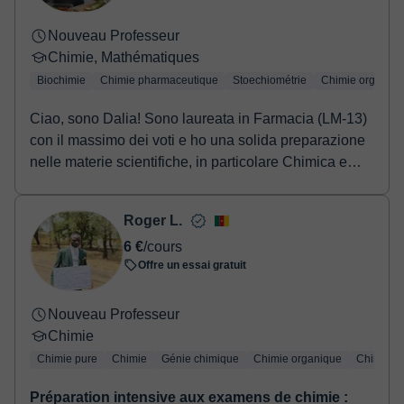
Nouveau Professeur
Chimie, Mathématiques
Biochimie
Chimie pharmaceutique
Stoechiométrie
Chimie organiqu
Ciao, sono Dalia! Sono laureata in Farmacia (LM-13)
con il massimo dei voti e ho una solida preparazione
nelle materie scientifiche, in particolare Chimica e
Matematica. Durante il mio percorso universitario ho
approfondito numerosi argomenti scientifici e ho
Roger L.
imparato quanto sia importante non solo conoscere
6 €
/cours
una materia, ma soprattutto saperla spiegare in modo
Offre un essai gratuit
semplice e chiaro. Il mio obiettivo è aiutare ogni
studente a comprendere davvero gli argomenti,
superare le difficoltà e acquisire maggiore sicurezza.
Nouveau Professeur
Le mie lezioni sono personalizzate in base al livello e
Chimie
agli obiettivi dello studente: posso aiutare nella
Chimie pure
Chimie
Génie chimique
Chimie organique
Chimie i
preparazione di verifiche, recupero delle lacune,
Préparation intensive aux examens de chimie :
svolgimento degli esercizi e consolidamento del