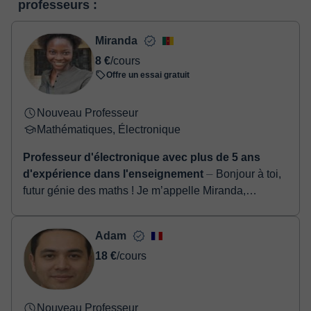
professeurs :
deux options:
- carte de débit / crédit
- Paypal
Miranda
Une fois le paiement réglé, nous vous enverrons un e-mail pour
8 €
/cours
confirmer la réservation.
Offre un essai gratuit
Nouveau Professeur
Mathématiques, Électronique
Professeur d'électronique avec plus de 5 ans
d'expérience dans l'enseignement
⏤ Bonjour à toi,
futur génie des maths ! Je m’appelle Miranda,
enseignante passionnée, dotée d’une solide
formation en mathématiques et en ingénierie. J...
Adam
18 €
/cours
Nouveau Professeur