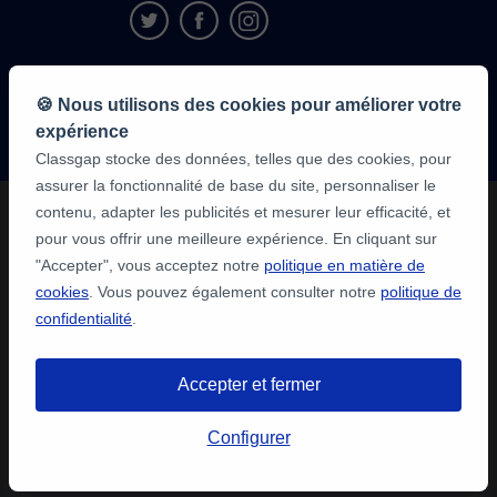
9,6/10
🍪 Nous utilisons des cookies pour améliorer votre
1 339 284
avis
expérience
des élèves
Classgap stocke des données, telles que des cookies, pour
assurer la fonctionnalité de base du site, personnaliser le
contenu, adapter les publicités et mesurer leur efficacité, et
pour vous offrir une meilleure expérience. En cliquant sur
"Accepter", vous acceptez notre
politique en matière de
cookies
. Vous pouvez également consulter notre
politique de
confidentialité
.
Accepter et fermer
Configurer