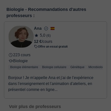
nombreuses fonctionnalités telles que la vidéoconférence, le
Lorsque vous sélectionnez un cours ou un forfait, vous ferez le
service de messagerie instantanée, le tableau blanc virtuel ou le
Biologie - Recommandations d'autres
paiement grâce à notre service de paiement virtuel. Vous avez
traitement de texte en ligne collaboratif.
Voir la classe virtuelle
professeurs :
deux options:
- carte de débit / crédit
- Paypal
Ana
Une fois le paiement réglé, nous vous enverrons un e-mail pour
5,0
(6)
confirmer la réservation.
12 €
/cours
Offre un essai gratuit
223 cours
Biologie
Biologie élémentaire
Biologie cellulaire
Génétique
Microbiologie
Bonjour ! Je m'appelle Ana et j'ai de l'expérience
dans l'enseignement et l'animation d'ateliers, en
présentiel comme en ligne...
Voir plus de professeurs