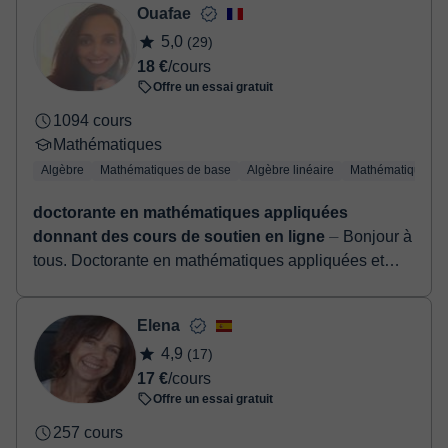
- Paypal
Ouafae
Une fois le paiement réglé, nous vous enverrons un e-mail pour
5,0
(29)
confirmer la réservation.
18 €
/cours
Offre un essai gratuit
1094 cours
Mathématiques
Algèbre
Mathématiques de base
Algèbre linéaire
Mathématiques a
doctorante en mathématiques appliquées
donnant des cours de soutien en ligne
⏤ Bonjour à
tous. Doctorante en mathématiques appliquées et
ancienne élève des classes préparatoire option
MPSI/MP, ayant 5 années d’expériences en ense...
Elena
4,9
(17)
17 €
/cours
Offre un essai gratuit
257 cours