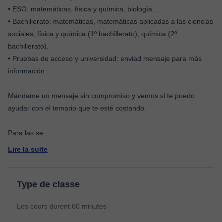
• ESO: matemáticas, física y química, biología...
• Bachillerato: matemáticas, matemáticas aplicadas a las ciencias
sociales, física y química (1º bachillerato), química (2º
bachillerato).
• Pruebas de acceso y universidad: enviad mensaje para más
información.
Mándame un mensaje sin compromiso y vemos si te puedo
ayudar con el temario que te esté costando.
Para las se
...
Lire la suite
Type de classe
Les cours durent 60 minutes