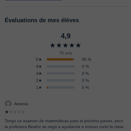
Évaluations de mes élèves
4,9
★★★★★
78 avis
5★
95 %
4★
0 %
3★
0 %
2★
0 %
1★
5 %
Antonio
★
★★★★
Tengo un examen de matemáticas justo el próximo jueves, pero
la profesora Beatriz se negó a ayudarme e incluso cortó la clase