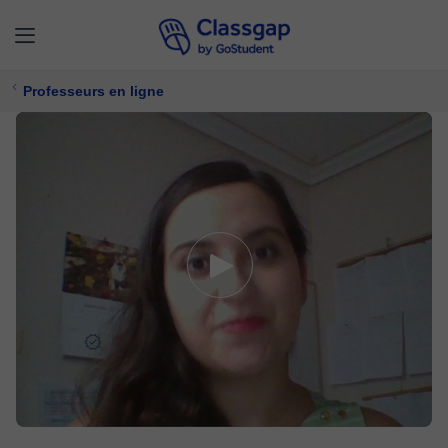
Professeurs en ligne
Beatriz
4,9 (78)
471 cours
Mathématiques,
Chimie
Offre un essai gratuit
13 €/
cours