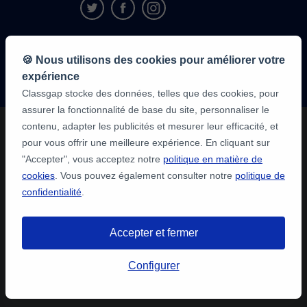
9,6/10
🍪 Nous utilisons des cookies pour améliorer votre
1 339 284
avis
expérience
des élèves
Classgap stocke des données, telles que des cookies, pour
assurer la fonctionnalité de base du site, personnaliser le
contenu, adapter les publicités et mesurer leur efficacité, et
pour vous offrir une meilleure expérience. En cliquant sur
"Accepter", vous acceptez notre
politique en matière de
cookies
. Vous pouvez également consulter notre
politique de
confidentialité
.
Accepter et fermer
Configurer