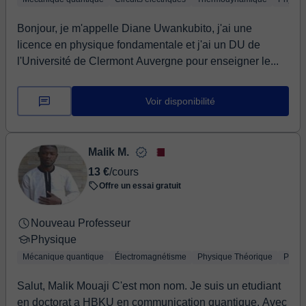
Bonjour, je m'appelle Diane Uwankubito, j'ai une
licence en physique fondamentale et j'ai un DU de
l'Université de Clermont Auvergne pour enseigner le...
Voir disponibilité
Malik M.
13 €
/cours
Offre un essai gratuit
Nouveau Professeur
Physique
Mécanique quantique
Électromagnétisme
Physique Théorique
Physi
Salut, Malik Mouaji C'est mon nom. Je suis un etudiant
en doctorat a HBKU en communication quantique. Avec