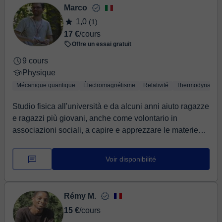
Marco
1,0
(1)
17 €
/cours
Offre un essai gratuit
9 cours
Physique
Mécanique quantique
Électromagnétisme
Relativité
Thermodynamiq
Studio fisica all'università e da alcuni anni aiuto ragazze
e ragazzi più giovani, anche come volontario in
associazioni sociali, a capire e apprezzare le materie
scientifiche mostrando come esse impattino nella nostra
vita quotidiana nei modi più inaspettati. Tra le mie
Voir disponibilité
esperienze ci sono performance originali di
teatroscienza e sono anche istruttore e allenatore di
pallacanestro cosa che mi porta ad utilizzare spesso
Rémy M.
metodi di coaching nelle lezioni. I percorsi sono
15 €
/cours
individualizzati a seconda dell'età e del livello degli