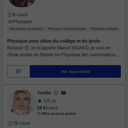
studi ma si fondano sempre su una collaborazione con
lo studente a cui è richiesto di essere parte attiva della
6 cours
lezione. Contattami per discuterne!
Physique
Mécanique quantique
Physique Expérimentale
Physique optique
Physique pour élève du collège et du lycée
⏤
Bonjour 😊, je m'appelle Marcel NGAKO, je suis en
2ème année de Master en Physique des nanomatériaux
à l'Université du Mans. Avec un cursus scientifiq...
Voir disponibilité
Jamila
5,0
(4)
18 €
/cours
Offre un essai gratuit
76 cours