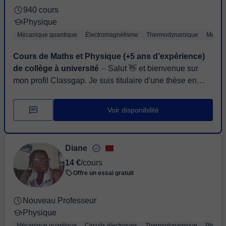
940 cours
Physique
Mécanique quantique
Électromagnétisme
Thermodynamique
Mécani
Cours de Maths et Physique (+5 ans d’expérience)
de collège à université
⏤ Salut 👋 et bienvenue sur
mon profil Classgap. Je suis titulaire d'une thèse en
science des matériaux, avec une solide expérience en
enseignement et ...
Voir disponibilité
Diane
14 €
/cours
Offre un essai gratuit
Nouveau Professeur
Physique
Mécanique quantique
Circuits électriques
Thermodynamique
Physiq