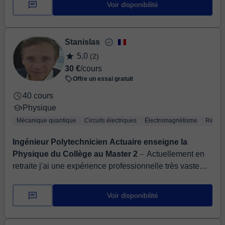
Voir disponibilité
Stanislas
5,0
(2)
30 €
/cours
Offre un essai gratuit
40 cours
Physique
Mécanique quantique
Circuits électriques
Électromagnétisme
Relativ
Ingénieur Polytechnicien Actuaire enseigne la
Physique du Collège au Master 2
⏤ Actuellement en
retraite j'ai une expérience professionnelle très vaste
(banque, assurance, industrie sous tous les aspects
financiers, juridiques, re...
Voir disponibilité