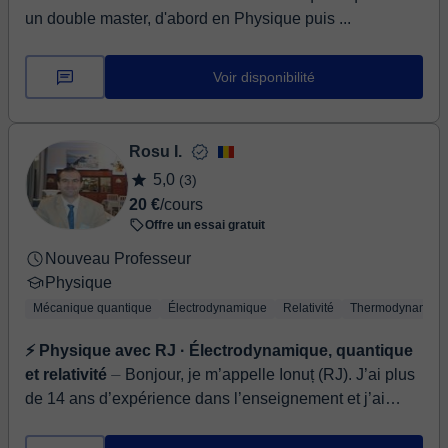
un double master, d'abord en Physique puis ...
Voir disponibilité
Rosu I.
5,0
(3)
20 €
/cours
Offre un essai gratuit
Nouveau Professeur
Physique
Mécanique quantique
Électrodynamique
Relativité
Thermodynamiqu
⚡ Physique avec RJ · Électrodynamique, quantique
et relativité
⏤ Bonjour, je m’appelle Ionuț (RJ). J’ai plus
de 14 ans d’expérience dans l’enseignement et j’ai
dispensé plus de 30 000 cours en mathématiques et
phy...