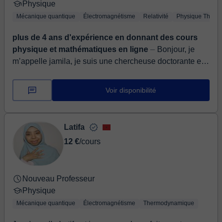
Physique
Mécanique quantique
Électromagnétisme
Relativité
Physique Théori
plus de 4 ans d'expérience en donnant des cours
physique et mathématiques en ligne
⏤ Bonjour, je
m’appelle jamila, je suis une chercheuse doctorante en
information quantique,,de mon expérience comme prof
du cours de soutien pour des é...
Voir disponibilité
Latifa
12 €
/cours
Nouveau Professeur
Physique
Mécanique quantique
Électromagnétisme
Thermodynamique