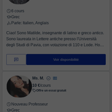
6 cours
Grec
Parle: Italien, Anglais
Ciao! Sono Matilde, insegnante di latino e greco antico.
Sono laureata in Lettere antiche presso l'Università
degli Studi di Pavia, con votazione di 110 e Lode. Ho
un'esperienza di 4 anni nell'insegnamento privato a
studenti delle scuole superiori, in presenza e online.
Voir disponibilité
Trovandomi attualmente in Erasmus ad Atene al
momento sono costretta ad optare per la modalità
online. Organizzo le mie lezioni in base alle necessità
Ms. M.
degli studenti, concordando con loro in anticipo il piano
10 €
/cours
di studio, così da venire incontro alle richieste specifiche
Offre un essai gratuit
loro e dei loro insegnanti senza perdere tempo prezioso!
Nouveau Professeur
Grec