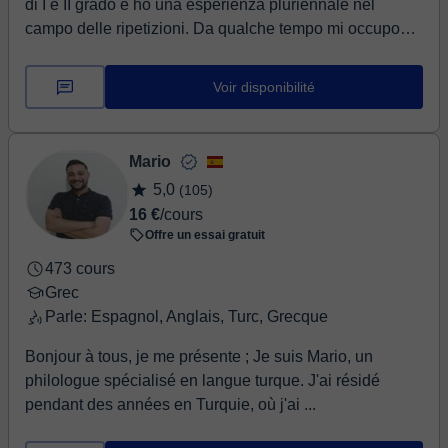
di I e II grado e ho una esperienza pluriennale nel
campo delle ripetizioni. Da qualche tempo mi occupo
anche di revisione tesi. Ho lavorato per anni con
bambini e ragazzi, cercando di insegnare loro un
Voir disponibilité
metodo di studio e di fornire gli strumenti giusti per
affrontare qualsiasi tipo di percorso di studi. Le mie
lezioni vengono preparate in anticipo e volta per volta a
Mario
seconda dell'argomento di studio, cercando di integrare
5,0
(105)
ed ampliare l'argomento oggetto di studio. La mia
16 €
/cours
passione per l'insegnamento attivo è così forte che da
Offre un essai gratuit
qualche anno insieme ad una collega ingegnere
portiamo nelle scuole un progetto su Dante e la scienza.
473 cours
Grec
Parle: Espagnol, Anglais, Turc, Grecque
Bonjour à tous, je me présente ; Je suis Mario, un
philologue spécialisé en langue turque. J'ai résidé
pendant des années en Turquie, où j'ai ...