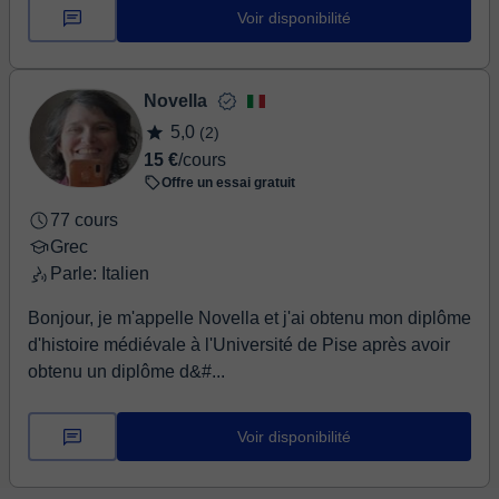
German, which makes it easier for me to support
Voir disponibilité
international students and explain difficult concepts
clearly. My lessons are friendly, structured and adapted
to your personal goals, whether you are learning Greek
Novella
for travel, work or personal interest. I provide practice
5,0
(2)
material and guide you step by step so you can improve
15 €
/cours
with confidence. Feel free to send me a message and
Offre un essai gratuit
start your Greek journey!
77 cours
Grec
Parle: Italien
Bonjour, je m'appelle Novella et j'ai obtenu mon diplôme
d'histoire médiévale à l'Université de Pise après avoir
obtenu un diplôme d&#...
Voir disponibilité