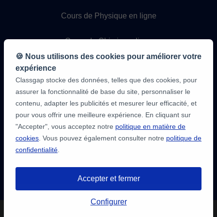
Cours de Physique en ligne
Cours de Chimie en ligne
🍪 Nous utilisons des cookies pour améliorer votre
Cours de programmation en
expérience
ligne
Classgap stocke des données, telles que des cookies, pour
assurer la fonctionnalité de base du site, personnaliser le
contenu, adapter les publicités et mesurer leur efficacité, et
pour vous offrir une meilleure expérience. En cliquant sur
"Accepter", vous acceptez notre
politique en matière de
cookies
. Vous pouvez également consulter notre
politique de
confidentialité
.
9,6/10
1 339 284
avis
Accepter et fermer
des élèves
Vous avez jusqu'à
3 tests gratuits
de
Configurer
20 minutes pour trouver un professeur.
Inscrivez-vous et réservez !