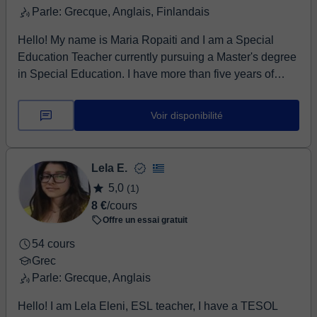
Parle: Grecque, Anglais, Finlandais
Hello! My name is Maria Ropaiti and I am a Special
Education Teacher currently pursuing a Master's degree
in Special Education. I have more than five years of
experience supporting children with different
educational needs and helping them learn in a positive
Voir disponibilité
and encouraging environment. I believe every child
learns differently, which is why I adapt my lessons
according to each student's needs, goals and learning
Lela E.
style. My classes are friendly, patient and interactive,
5,0
(1)
helping students feel comfortable and confident while
8 €
/cours
learning. I can help children and beginners learn Greek
Offre un essai gratuit
through conversations, activities, games and
personalized teaching methods. I enjoy creating a
54 cours
supportive environment where students feel motivated
Grec
and understood. My goal is not only to teach, but also to
Parle: Grecque, Anglais
help students build confidence and enjoy learning. I
Hello! I am Lela Eleni, ESL teacher, I have a TESOL
would be happy to support you in reaching your goals