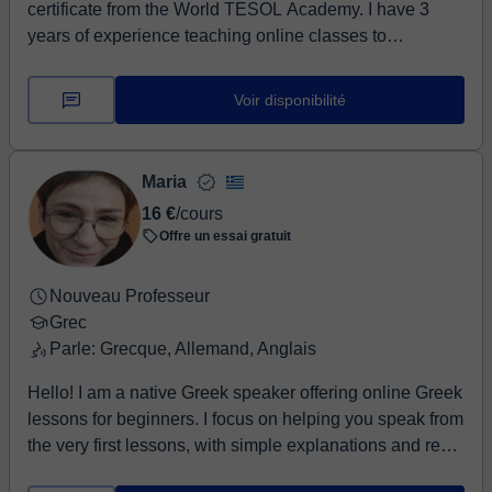
certificate from the World TESOL Academy. I have 3
and I look forward to meeting you!
years of experience teaching online classes to
secondary and high school students, with an emphasis
on conversational English. I like to organise my online
Voir disponibilité
English classes according to the learning objective and I
like adding hints of the Arts like music and literature and
I will be happy to be your English teacher to help you
Maria
achieve everything you set out to do in terms of your
16 €
/cours
level of English!
Offre un essai gratuit
Nouveau Professeur
Grec
Parle: Grecque, Allemand, Anglais
Hello! I am a native Greek speaker offering online Greek
lessons for beginners. I focus on helping you speak from
the very first lessons, with simple explanations and real-
life examples. I can also communicate in English and