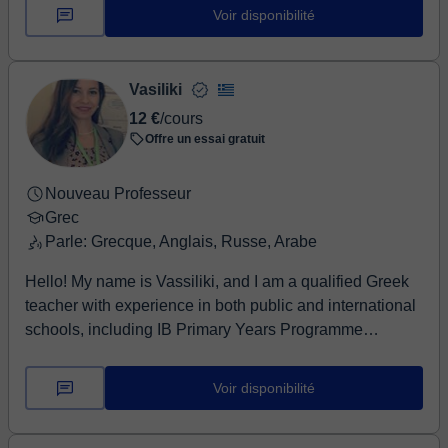
Voir disponibilité
Vasiliki
12 €
/cours
Offre un essai gratuit
Nouveau Professeur
Grec
Parle: Grecque, Anglais, Russe, Arabe
Hello! My name is Vassiliki, and I am a qualified Greek
teacher with experience in both public and international
schools, including IB Primary Years Programme
schools. I hold postgraduate degrees in Special
Education, Child Psychology, and Sociology, which help
Voir disponibilité
me adapt my teaching to each learner’s individual
needs. I offer personalised online Greek lessons for