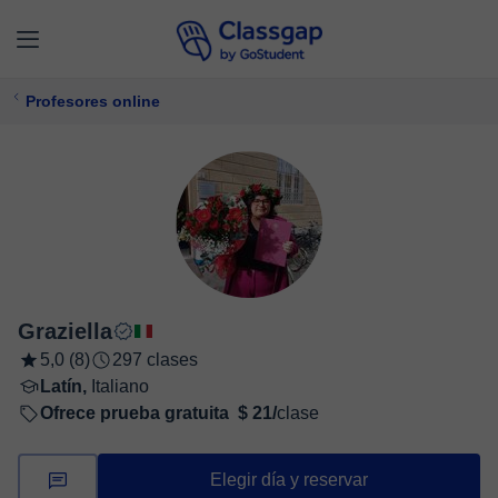
Profesores online
Graziella
5,0 (8)
297 clases
Latín,
Italiano
Ofrece prueba gratuita
$ 21/
clase
Elegir día y reservar