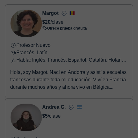
- Tarjeta de crédito.
- Paypal.
Margot
Una vez realices el pago de la clase, recibirás un e-mail de
$20
/clase
confirmación de la reserva.
Ofrece prueba gratuita
Profesor Nuevo
Francés, Latín
Habla: Inglés, Francés, Español, Catalán, Holandés
Hola, soy Margot. Nací en Andorra y asistí a escuelas
francesas durante toda mi educación. Viví en Francia
durante muchos años y ahora vivo en Bélgica...
Andrea G.
$5
/clase