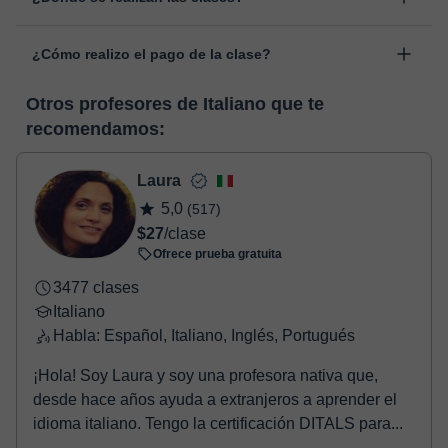
personal, dentro de "Clases programadas", en la opción
Las clases se realizan en el aula virtual de Classgap,
“Cambiar fecha”.
¿Cómo realizo el pago de la clase?
desarrollada para el ámbito formativo con muchas
funcionalidades específicas para ello, como el vídeo-chat, la
En el momento en que selecciones una clase o un pack de
pizarra virtual o el editor de textos a tiempo real. En el siguiente
Otros profesores de Italiano que te
horas, podrás realizar el pago mediante nuestro TPV virtual.
enlace puedes ver una demo del aula y conocerla:
Ver aula
recomendamos:
Tienes dos opciones para efectuar el pago:
virtual
- Tarjeta de crédito.
- Paypal.
Laura
Una vez realices el pago de la clase, recibirás un e-mail de
5,0
(517)
confirmación de la reserva.
$27
/clase
Ofrece prueba gratuita
3477 clases
Italiano
Habla: Español, Italiano, Inglés, Portugués
¡Hola! Soy Laura y soy una profesora nativa que,
desde hace años ayuda a extranjeros a aprender el
idioma italiano. Tengo la certificación DITALS para...