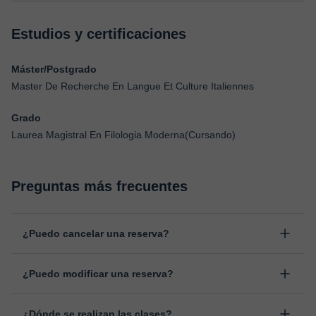
Estudios y certificaciones
Máster/Postgrado
Master De Recherche En Langue Et Culture Italiennes
Grado
Laurea Magistral En Filologia Moderna(Cursando)
Preguntas más frecuentes
¿Puedo cancelar una reserva?
Sí, puedes cancelar una reserva hasta un máximo de 8 horas
¿Puedo modificar una reserva?
antes de la clase, indicando el motivo de cancelación.
Estudiaremos cada caso de forma personal para proceder a la
Sí, siempre puede surgir algún imprevisto, por lo que podrás
devolución del importe.
¿Dónde se realizan las clases?
cambiar la hora o el día de clase. Puedes hacerlo desde tu área