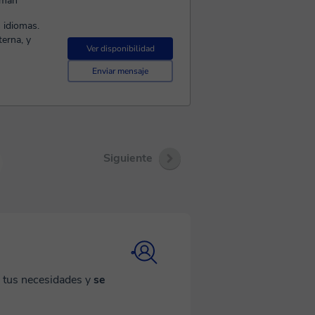
erman
 idiomas.
terna, y
Ver disponibilidad
Enviar mensaje
Siguiente
a tus necesidades y
se