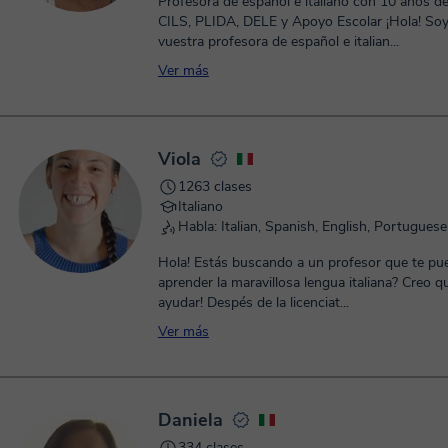
Profesora de español e italiano con 10 años de
CILS, PLIDA, DELE y Apoyo Escolar ¡Hola! Soy Rita,
vuestra profesora de español e italian...
Ver más
Viola
1263 clases
Italiano
Habla: Italian, Spanish, English, Portuguese
Hola! Estás buscando a un profesor que te pueda ayudar a
aprender la maravillosa lengua italiana? Creo 
ayudar! Despés de la licenciat...
Ver más
Daniela
334 clases