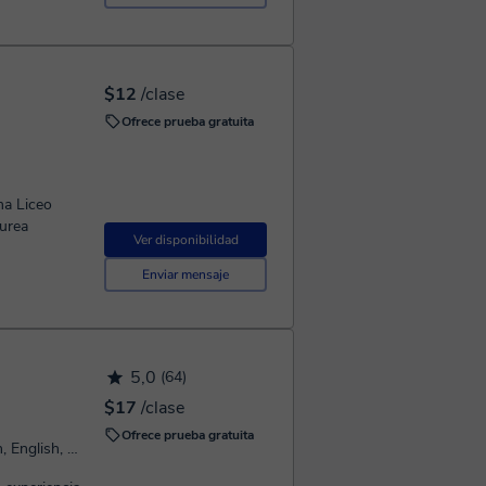
$12
/clase
Ofrece prueba gratuita
ma Liceo
aurea
Ver disponibilidad
Enviar mensaje
5,0
(64)
$17
/clase
Ofrece prueba gratuita
Habla: Italian, Spanish, Portuguese, Russian, English, French