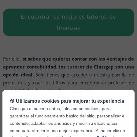
Encuentra los mejores tutores de
finanzas
Por ello,
si sabes que quieres contar con las
ventajas de
aprender contabilidad
, los tutores de Classgap son una
opción ideal.
Solo tienes que acceder a nuestra parrilla de
profesores y usar los filtros para encontrar el profesor de
contabilidad online más adecuado para ti.
🍪 Utilizamos cookies para mejorar tu experiencia
Classgap almacena datos, tales como cookies, para
garantizar el funcionamiento básico del sitio, personalizar el
contenido, adaptar los anuncios y medir su eficacia, así
Otros artículos relacionados que te interesarán:
como para ofrecerte una mejor experiencia. Al hacer clic en