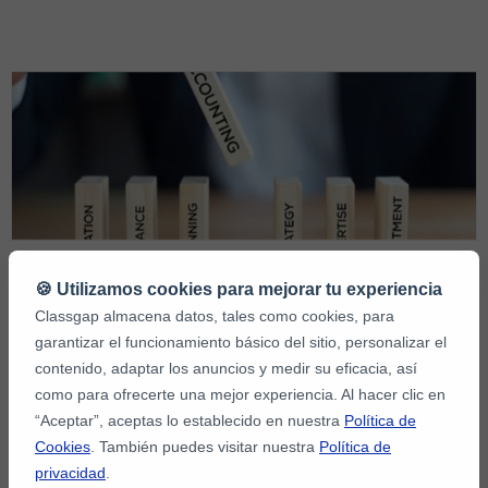
profesional a es...
Guía definitiva para aprender
🍪 Utilizamos cookies para mejorar tu experiencia
contabilidad online
Classgap almacena datos, tales como cookies, para
garantizar el funcionamiento básico del sitio, personalizar el
contenido, adaptar los anuncios y medir su eficacia, así
Al igual que las clases de idiomas como las de portugués (haz el
como para ofrecerte una mejor experiencia. Al hacer clic en
test online de portugués para saber tu nivel), la contabilidad puede
“Aceptar”, aceptas lo establecido en nuestra
Política de
abrirte muchas puertas laborales. Quizá todo lo que necesitas
Cookies
. También puedes visitar nuestra
Política de
para impulsar tu carrera o mejorar tu vida es un buen profesor de
privacidad
.
contabilidad online que te ofrezca un cluster clases particulares