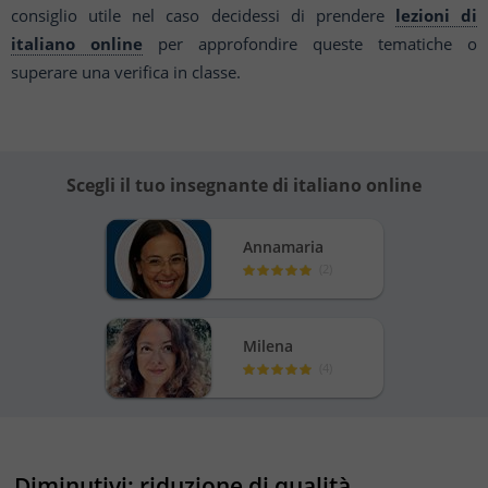
consiglio utile nel caso decidessi di prendere
lezioni di
italiano online
per approfondire queste tematiche o
superare una verifica in classe.
Scegli il tuo insegnante di italiano online
Annamaria
(
2
)
Milena
(
4
)
Diminutivi: riduzione di qualità