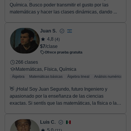
Química. Busco poder transmitir el gusto por las
matemáticas y hacer las clases dinámicas, dando ...
Juan S.
4,8
(4)
$7
/clase
Ofrece prueba gratuita
266 clases
Matemáticas, Física, Química
Álgebra
Matemáticas básicas
Álgebra lineal
Análisis numérico
Tr
👋 ¡Hola! Soy Juan Segundo, futuro Ingeniero y
apasionado por la enseñanza de las ciencias
exactas. Si sentís que las matemáticas, la física o la
quí...
Luis C.
5,0
(11)