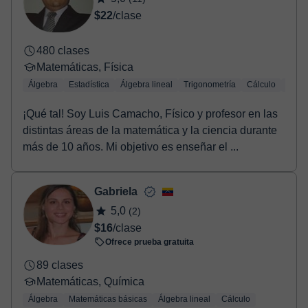
$22
/clase
480 clases
Matemáticas, Física
Álgebra
Estadística
Álgebra lineal
Trigonometría
Cálculo
Geom
¡Qué tal! Soy Luis Camacho, Físico y profesor en las
distintas áreas de la matemática y la ciencia durante
más de 10 años. Mi objetivo es enseñar el ...
Gabriela
5,0
(2)
$16
/clase
Ofrece prueba gratuita
89 clases
Matemáticas, Química
Álgebra
Matemáticas básicas
Álgebra lineal
Cálculo