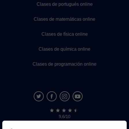
Clases de portugués online
Clases de matemáticas online
Clases de física online
Clases de química online
Clases de programación online
9,6/10
1,339,284
opiniones
de