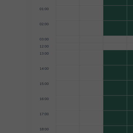
hasta habilidades avanzadas de producción, ayudá
puedas aplicar a tus propios proyectos. ¡Estoy emo
01:00
ambiciones musicales que te has propuesto y esto
progresos juntos! 😄
02:00
03:00
12:00
13:00
14:00
15:00
16:00
17:00
18:00