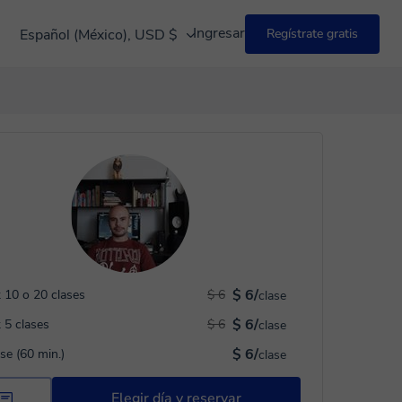
Ingresar
Español (México), USD $
Regístrate gratis
$ 6/
 10 o 20 clases
$ 6
clase
$ 6/
 5 clases
$ 6
clase
$ 6/
ase (60 min.)
clase
Elegir día y reservar