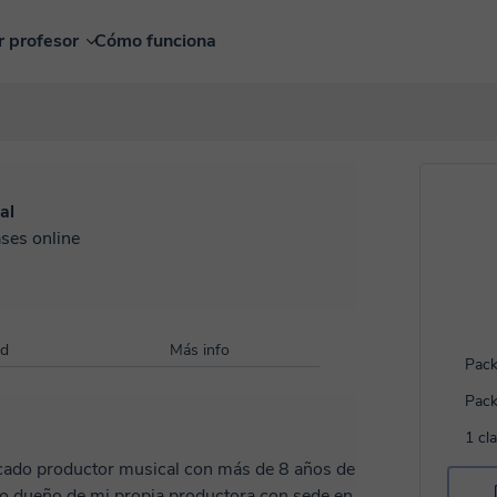
r profesor
Cómo funciona
al
ases online
ad
Más info
Pack
Pack
1 cl
icado productor musical con más de 8 años de
oso dueño de mi propia productora con sede en