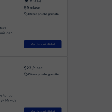
5,0
(1)
$9
/clase
Ofrece prueba gratuita
tura
 más de 9
..
Ver disponibilidad
$23
/clase
Ofrece prueba gratuita
sitor con
 🎶 Mi vida
Ver disponibilidad