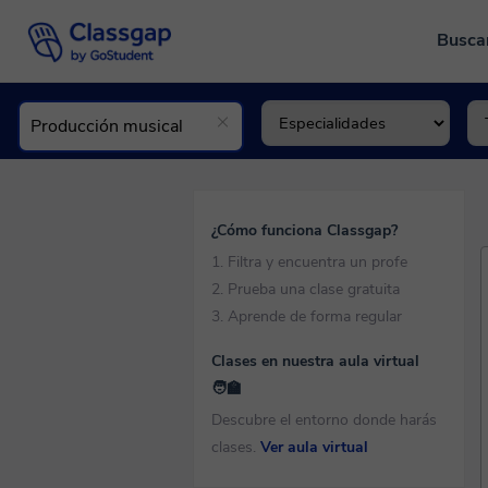
Busca
¿Cómo funciona Classgap?
1. Filtra y encuentra un profe
2. Prueba una clase gratuita
3. Aprende de forma regular
Clases en nuestra aula virtual
🧑‍🏫
Descubre el entorno donde harás
clases.
Ver aula virtual