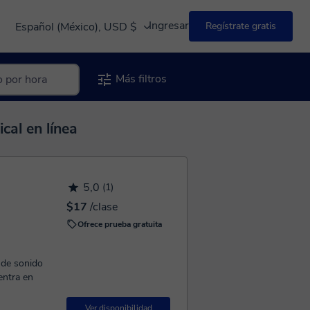
Ingresar
Español (México), USD $
Regístrate gratis
Más filtros
cal en línea
5,0
(1)
$17
/clase
Ofrece prueba gratuita
 de sonido
entra en
Ver disponibilidad