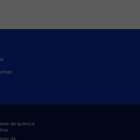
ne
diomas
ases de química
line
ases de