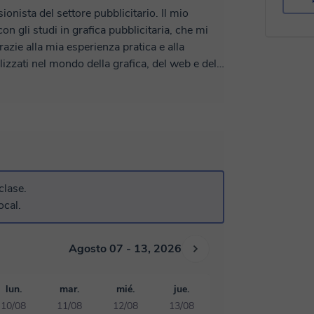
nista del settore pubblicitario. Il mio
n gli studi in grafica pubblicitaria, che mi
azie alla mia esperienza pratica e alla
izzati nel mondo della grafica, del web e del
sono in grado di creare e insegnare con
egno attivamente come relatore in corsi di
sionati del settore le mie conoscenze e le
siva.
clase.
ocal.
Agosto 07 - 13, 2026
lun.
mar.
mié.
jue.
10/08
11/08
12/08
13/08