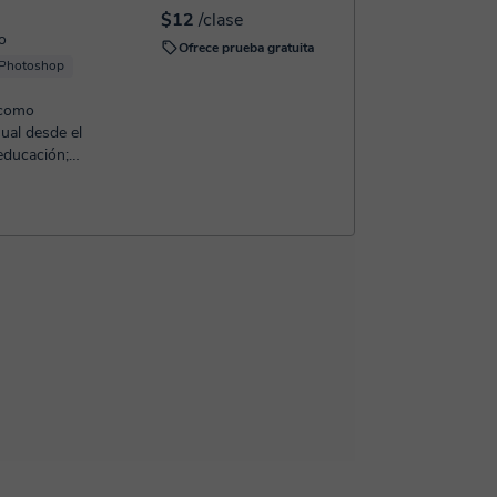
$12
/clase
o
Ofrece prueba gratuita
Photoshop
 como
ual desde el
educación;
añ...