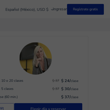
Ingresar
Español (México), USD $
Regístrate gratis
$ 24/
 10 o 20 clases
$ 37
clase
$ 30/
 5 clases
$ 37
clase
$ 37/
ase (60 min.)
clase
Elegir día y reservar