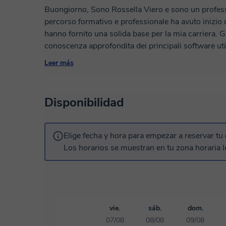
Buongiorno, Sono Rossella Viero e sono un professio
percorso formativo e professionale ha avuto inizio co
hanno fornito una solida base per la mia carriera. Gr
conoscenza approfondita dei principali software util
design - come Illustrator, InDesign e Photoshop - 
Leer más
competenza progetti creativi e coinvolgenti. Mi imp
gruppo e workshop, condividendo con gli altri appas
mie tecniche per il successo nella comunicazione vi
Disponibilidad
Elige fecha y hora para empezar a reservar tu 
Los horarios se muestran en tu zona horaria l
vie.
sáb.
dom.
07/08
08/08
09/08