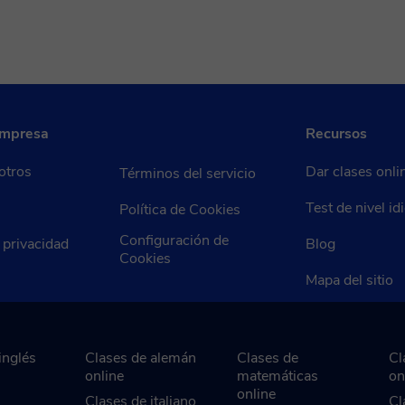
empresa
Recursos
otros
Dar clases onli
Términos del servicio
Test de nivel i
Política de Cookies
Configuración de
e privacidad
Blog
Cookies
Mapa del sitio
inglés
Clases de alemán
Clases de
Cl
online
matemáticas
on
online
Clases de italiano
Cl