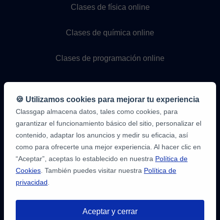
Clases de física online
Clases de química online
Clases de programación online
🍪 Utilizamos cookies para mejorar tu experiencia
Classgap almacena datos, tales como cookies, para
garantizar el funcionamiento básico del sitio, personalizar el
contenido, adaptar los anuncios y medir su eficacia, así
como para ofrecerte una mejor experiencia. Al hacer clic en
9,6/10
1,339,284
“Aceptar”, aceptas lo establecido en nuestra
Política de
opiniones
de
Cookies
. También puedes visitar nuestra
Política de
alumnos
privacidad
.
2
en
opiniones-
Aceptar y cerrar
verificadas.com