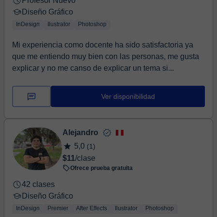
Profesor Nuevo
Diseño Gráfico
InDesign
Ilustrator
Photoshop
Mi experiencia como docente ha sido satisfactoria ya
que me entiendo muy bien con las personas, me gusta
explicar y no me canso de explicar un tema si...
Ver disponibilidad
Alejandro
5,0
(1)
$11
/clase
Ofrece prueba gratuita
42 clases
Diseño Gráfico
InDesign
Premier
After Effects
Ilustrator
Photoshop