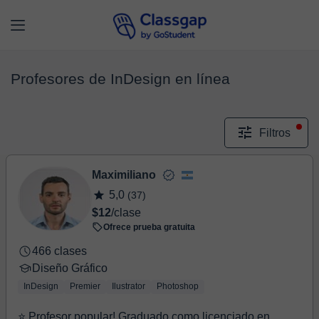
Profesores de InDesign en línea
Filtros
Maximiliano
5,0
(37)
$12
/clase
Ofrece prueba gratuita
466 clases
Diseño Gráfico
InDesign
Premier
Ilustrator
Photoshop
⭐ Profesor popular! Graduado como licenciado en